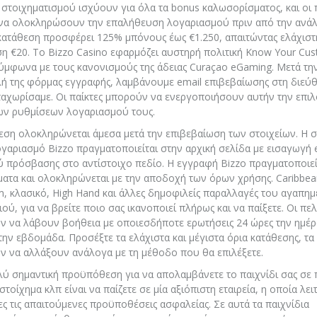
 στοιχηματισμού ισχύουν για όλα τα bonus καλωσορίσματος, και οι 
 να ολοκληρώσουν την επαλήθευση λογαριασμού πριν από την ανάλ
κατάθεση προσφέρει 125% μπόνους έως €1.250, απαιτώντας ελάχιστ
η €20. Το Bizzo Casino εφαρμόζει αυστηρή πολιτική Know Your Cu
ύμφωνα με τους κανονισμούς της άδειας Curaçao eGaming. Μετά τη
ή της φόρμας εγγραφής, λαμβάνουμε email επιβεβαίωσης στη διεύ
αχωρίσαμε. Οι παίκτες μπορούν να ενεργοποιήσουν αυτήν την επι
ων ρυθμίσεων λογαριασμού τους.
εση ολοκληρώνεται άμεσα μετά την επιβεβαίωση των στοιχείων. Η 
γαριασμό Bizzo πραγματοποιείται στην αρχική σελίδα με εισαγωγή e
 πρόσβασης στο αντίστοιχο πεδίο. Η εγγραφή Bizzo πραγματοποιεί
ματα και ολοκληρώνεται με την αποδοχή των όρων χρήσης. Caribbea
m, κλασικό, High Hand και άλλες δημοφιλείς παραλλαγές του αγαπη
ιού, για να βρείτε ποιο σας ικανοποιεί πλήρως και να παίξετε. Οι πε
 να λάβουν βοήθεια με οποιεσδήποτε ερωτήσεις 24 ώρες την ημέρ
την εβδομάδα. Προσέξτε τα ελάχιστα και μέγιστα όρια κατάθεσης, τα
ν να αλλάξουν ανάλογα με τη μέθοδο που θα επιλέξετε.
ύ σημαντική προϋπόθεση για να απολαμβάνετε το παιχνίδι σας σε 
 στοίχημα κλπ είναι να παίζετε σε μία αξιόπιστη εταιρεία, η οποία λε
ς τις απαιτούμενες προϋποθέσεις ασφαλείας. Σε αυτά τα παιχνίδια