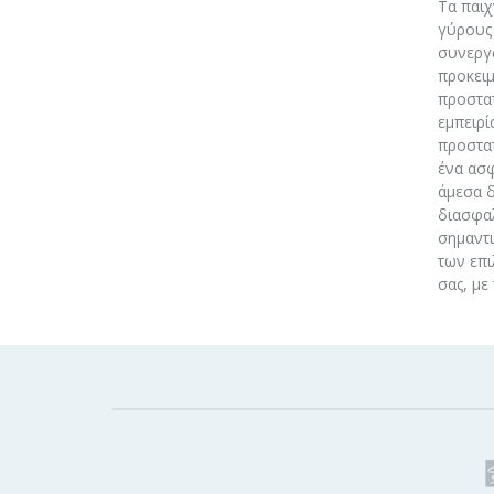
Τα παιχ
γύρους 
συνεργα
προκειμ
προστατ
εμπειρί
προστατ
ένα ασφ
άμεσα δ
διασφαλ
σημαντι
των επι
σας, με