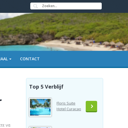
IAAL
CONTACT
Top 5 Verblijf
r
Floris Suite
Hotel Curacao
ετε να