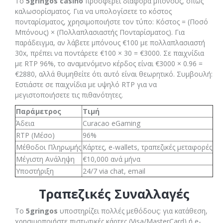
Το
5gringos casino
προσφέρει διάφορα μπόνους, όπως
καλωσορίσματος. Για να υπολογίσετε το κόστος
πονταρίσματος, χρησιμοποιήστε τον τύπο: Κόστος = (Ποσό
Μπόνους) × (Πολλαπλασιαστής Πονταρίσματος). Για
παράδειγμα, αν λάβετε μπόνους €100 με πολλαπλασιαστή
30x, πρέπει να ποντάρετε €100 × 30 = €3000. Σε παιχνίδια
με RTP 96%, το αναμενόμενο κέρδος είναι €3000 × 0.96 =
€2880, αλλά θυμηθείτε ότι αυτό είναι θεωρητικό. Συμβουλή:
Εστιάστε σε παιχνίδια με υψηλό RTP για να
μεγιστοποιήσετε τις πιθανότητες.
Παράμετρος
Τιμή
Άδεια
Curacao eGaming
RTP (Μέσο)
96%
Μέθοδοι Πληρωμής
Κάρτες, e-wallets, τραπεζικές μεταφορές
Μέγιστη Ανάληψη
€10,000 ανά μήνα
Υποστήριξη
24/7 via chat, email
Τραπεζικές Συναλλαγές
Το
5gringos
υποστηρίζει πολλές μεθόδους: για κατάθεση,
χρησιμοποιήστε πιστωτικές κάρτες (Visa/MasterCard) ή e-