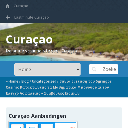
Curaçao
Lastminute Curaçao
Curaçao
De online vakantie site over Curaçao
»
Home
/
Blog
/
Uncategorized
/
Βαθιά Εξέταση του 5gringos
Casino: Κατακτώντας τα Μαθηματικά Μπόνους και τον
Έλεγχο Ασφαλείας – Συμβουλές Ειδικών
Curaçao Aanbiedingen