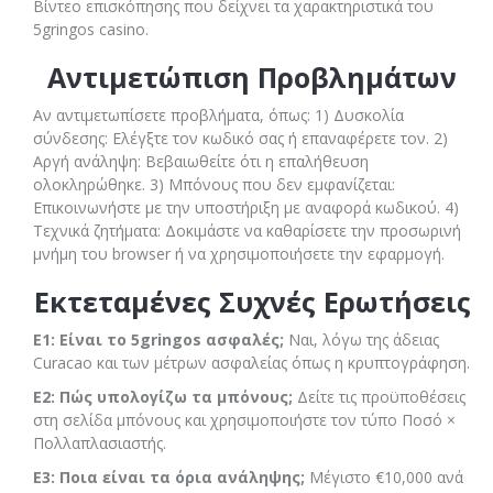
Βίντεο επισκόπησης που δείχνει τα χαρακτηριστικά του
5gringos casino.
Αντιμετώπιση Προβλημάτων
Αν αντιμετωπίσετε προβλήματα, όπως: 1) Δυσκολία
σύνδεσης: Ελέγξτε τον κωδικό σας ή επαναφέρετε τον. 2)
Αργή ανάληψη: Βεβαιωθείτε ότι η επαλήθευση
ολοκληρώθηκε. 3) Μπόνους που δεν εμφανίζεται:
Επικοινωνήστε με την υποστήριξη με αναφορά κωδικού. 4)
Τεχνικά ζητήματα: Δοκιμάστε να καθαρίσετε την προσωρινή
μνήμη του browser ή να χρησιμοποιήσετε την εφαρμογή.
Εκτεταμένες Συχνές Ερωτήσεις
Ε1: Είναι το 5gringos ασφαλές;
Ναι, λόγω της άδειας
Curacao και των μέτρων ασφαλείας όπως η κρυπτογράφηση.
Ε2: Πώς υπολογίζω τα μπόνους;
Δείτε τις προϋποθέσεις
στη σελίδα μπόνους και χρησιμοποιήστε τον τύπο Ποσό ×
Πολλαπλασιαστής.
Ε3: Ποια είναι τα όρια ανάληψης;
Μέγιστο €10,000 ανά