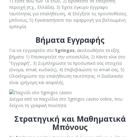
1) Είστε άνω των 18 ετών, 2) Βρίσκεστε σε επιτρεπτή
περιοχή (π.χ., Ελλάδα), 3) Έχετε έγκυρο έγγραφο
ταυτότητας για επαλήθευση, 4) Ελέγξετε τις προϋποθέσεις
μπόνους, 5) Εγκαταστήσετε την εφαρμογή για βελτιωμένη
εμπειρία.
Βήματα Εγγραφής
Για να εγγραφείτε στο
5gringos
, ακολουθήστε τα εξής
βήματα: 1) Επισκεφτείτε την ιστοσελίδα, 2) Κάντε κλικ στο
“Εγγραφή”, 3) Συμπληρώστε τα προσωπικά σας στοιχεία
(όνομα, email, κωδικός), 4) Επιβεβαιώστε το email σας, 5)
Ολοκληρώστε την επαλήθευση ταυτότητας. Η διαδικασία
είναι γρήγορη και ασφαλής.
Δείγμα από τα παιχνίδια στο 5gringos casino online, που
δείχνει τη γραφική ποιότητα.
Στρατηγική και Μαθηματικά
Μπόνους