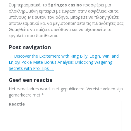
Συμπερασματικά, το
5gringos casino
προσφέρει μια
ολοκληρωμένη εμπειρία με έμφαση στην ασφάλεια και τα
μπόνους. Με αυτόν τον οδηγό, μπορείτε να πλοηγηθείτε
αποτελεσματικά και να μεγιστοποιήσετε τις πιθανότητες σας.
Θυμηθείτε να παίζετε υπεύθυνα και να αξιοποιείτε τα
εργαλεία που διατίθενται.
Post navigation
←
Discover the Excitement with King Billy: Login, Win, and
Enjoy!
Pokie Mate Bonus Analysis: Unlocking Wagering
Secrets with Pro Tips
→
Geef een reactie
Het e-mailadres wordt niet gepubliceerd.
Vereiste velden zijn
gemarkeerd met
*
Reactie