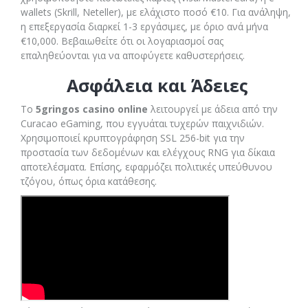
wallets (Skrill, Neteller), με ελάχιστο ποσό €10. Για ανάληψη,
η επεξεργασία διαρκεί 1-3 εργάσιμες, με όριο ανά μήνα
€10,000. Βεβαιωθείτε ότι οι λογαριασμοί σας
επαληθεύονται για να αποφύγετε καθυστερήσεις.
Ασφάλεια και Άδειες
Το
5gringos casino online
λειτουργεί με άδεια από την
Curacao eGaming, που εγγυάται τυχερών παιχνιδιών.
Χρησιμοποιεί κρυπτογράφηση SSL 256-bit για την
προστασία των δεδομένων και ελέγχους RNG για δίκαια
αποτελέσματα. Επίσης, εφαρμόζει πολιτικές υπεύθυνου
τζόγου, όπως όρια κατάθεσης.