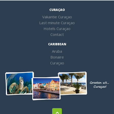
CURAÇAO
Vakantie Curaçao
Last minute Curaçao
Hotels Curaçao
Contact
CARIBBEAN
Aruba
Bonaire
Curaçao