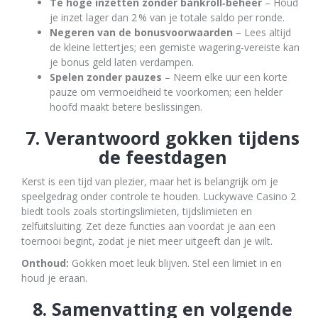
Te hoge inzetten zonder bankroll‑beheer
– Houd
je inzet lager dan 2 % van je totale saldo per ronde.
Negeren van de bonusvoorwaarden
– Lees altijd
de kleine lettertjes; een gemiste wagering‑vereiste kan
je bonus geld laten verdampen.
Spelen zonder pauzes
– Neem elke uur een korte
pauze om vermoeidheid te voorkomen; een helder
hoofd maakt betere beslissingen.
7. Verantwoord gokken tijdens
de feestdagen
Kerst is een tijd van plezier, maar het is belangrijk om je
speelgedrag onder controle te houden. Luckywave Casino 2
biedt tools zoals stortingslimieten, tijdslimieten en
zelfuitsluiting. Zet deze functies aan voordat je aan een
toernooi begint, zodat je niet meer uitgeeft dan je wilt.
Onthoud:
Gokken moet leuk blijven. Stel een limiet in en
houd je eraan.
8. Samenvatting en volgende