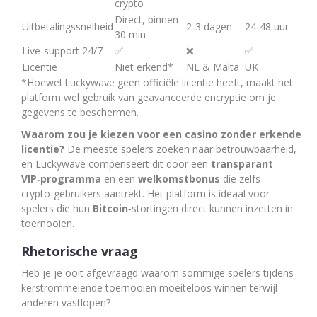
crypto
Direct, binnen
Uitbetalingssnelheid
2‑3 dagen
24‑48 uur
30 min
Live‑support 24/7
✅
❌
✅
Licentie
Niet erkend*
NL & Malta
UK
*Hoewel Luckywave geen officiële licentie heeft, maakt het
platform wel gebruik van geavanceerde encryptie om je
gegevens te beschermen.
Waarom zou je kiezen voor een casino zonder erkende
licentie?
De meeste spelers zoeken naar betrouwbaarheid,
en Luckywave compenseert dit door een
transparant
VIP‑programma
en een
welkomstbonus
die zelfs
crypto‑gebruikers aantrekt. Het platform is ideaal voor
spelers die hun
Bitcoin
‑stortingen direct kunnen inzetten in
toernooien.
Rhetorische vraag
Heb je je ooit afgevraagd waarom sommige spelers tijdens
kerstrommelende toernooien moeiteloos winnen terwijl
anderen vastlopen?