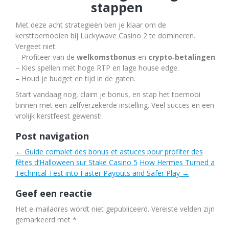
stappen
Met deze acht strategieën ben je klaar om de
kersttoernooien bij Luckywave Casino 2 te domineren.
Vergeet niet:
– Profiteer van de
welkomstbonus
en
crypto‑betalingen
.
– Kies spellen met hoge RTP en lage house edge.
– Houd je budget en tijd in de gaten.
Start vandaag nog, claim je bonus, en stap het toernooi
binnen met een zelfverzekerde instelling. Veel succes en een
vrolijk kerstfeest gewenst!
Post navigation
←
Guide complet des bonus et astuces pour profiter des
fêtes d’Halloween sur Stake Casino 5
How Hermes Turned a
Technical Test into Faster Payouts and Safer Play
→
Geef een reactie
Het e-mailadres wordt niet gepubliceerd.
Vereiste velden zijn
gemarkeerd met
*