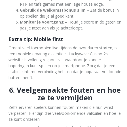
RTP en tafelgames met een lage house edge.
Gebruik de welkomstbonus slim
– Zet de bonus in
op spellen die je al goed kent.
Monitor je voortgang
– Houd je score in de gaten en
pas je inzet aan als je achterloopt.
Extra tip: Mobile first
Omdat veel toernooien live tijdens de avonduren starten, is
een mobiele ervaring essentieel. Luckywave Casino 2’s
website is volledig responsive, waardoor je zonder
haperingen kunt spelen op je smartphone. Zorg dat je een
stabiele internetverbinding hebt en dat je apparaat voldoende
batterij heeft.
6. Veelgemaakte fouten en hoe
ze te vermijden
Zelfs ervaren spelers kunnen fouten maken die hun winst
verpesten. Hier zijn drie veelvoorkomende valkuilen en hoe je
ze kunt omzeilen.