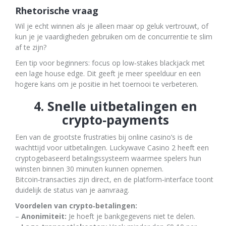
Rhetorische vraag
Wil je echt winnen als je alleen maar op geluk vertrouwt, of
kun je je vaardigheden gebruiken om de concurrentie te slim
af te zijn?
Een tip voor beginners: focus op low‑stakes blackjack met
een lage house edge. Dit geeft je meer speelduur en een
hogere kans om je positie in het toernooi te verbeteren.
4. Snelle uitbetalingen en
crypto‑payments
Een van de grootste frustraties bij online casino’s is de
wachttijd voor uitbetalingen. Luckywave Casino 2 heeft een
cryptogebaseerd betalingssysteem waarmee spelers hun
winsten binnen 30 minuten kunnen opnemen.
Bitcoin‑transacties zijn direct, en de platform‑interface toont
duidelijk de status van je aanvraag.
Voordelen van crypto‑betalingen:
–
Anonimiteit:
Je hoeft je bankgegevens niet te delen.