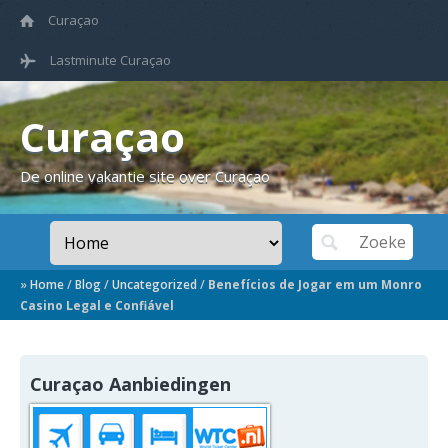
Curaçao
Lastminute Curaçao
Curaçao
De online vakantie site over Curaçao
»
Home
/
Blog
/
Uncategorized
/
Benefícios de Jogar em um Monro
Casino Legal e Confiável
Curaçao Aanbiedingen