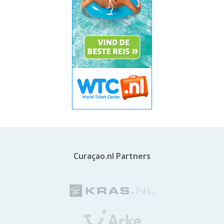
Curaçao.nl Partners