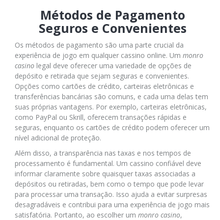
Métodos de Pagamento
Seguros e Convenientes
Os métodos de pagamento são uma parte crucial da
experiência de jogo em qualquer cassino online. Um
monro
casino
legal deve oferecer uma variedade de opções de
depósito e retirada que sejam seguras e convenientes.
Opções como cartões de crédito, carteiras eletrônicas e
transferências bancárias são comuns, e cada uma delas tem
suas próprias vantagens. Por exemplo, carteiras eletrônicas,
como PayPal ou Skrill, oferecem transações rápidas e
seguras, enquanto os cartões de crédito podem oferecer um
nível adicional de proteção.
Além disso, a transparência nas taxas e nos tempos de
processamento é fundamental. Um cassino confiável deve
informar claramente sobre quaisquer taxas associadas a
depósitos ou retiradas, bem como o tempo que pode levar
para processar uma transação. Isso ajuda a evitar surpresas
desagradáveis e contribui para uma experiência de jogo mais
satisfatória. Portanto, ao escolher um
monro casino
,