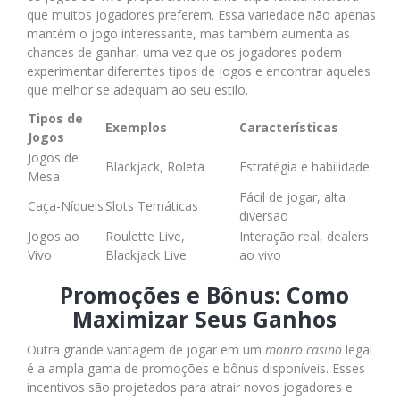
que muitos jogadores preferem. Essa variedade não apenas
mantém o jogo interessante, mas também aumenta as
chances de ganhar, uma vez que os jogadores podem
experimentar diferentes tipos de jogos e encontrar aqueles
que melhor se adequam ao seu estilo.
Tipos de
Exemplos
Características
Jogos
Jogos de
Blackjack, Roleta
Estratégia e habilidade
Mesa
Fácil de jogar, alta
Caça-Níqueis
Slots Temáticas
diversão
Jogos ao
Roulette Live,
Interação real, dealers
Vivo
Blackjack Live
ao vivo
Promoções e Bônus: Como
Maximizar Seus Ganhos
Outra grande vantagem de jogar em um
monro casino
legal
é a ampla gama de promoções e bônus disponíveis. Esses
incentivos são projetados para atrair novos jogadores e