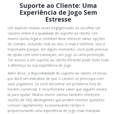
Suporte ao Cliente: Uma
Experiência de Jogo Sem
Estresse
Um aspecto muitas vezes negligenciado ao escolher um
cassino online é a qualidade do suporte ao cliente. Um
monro casino
legal e confiável deve oferecer várias opções
de contato, incluindo chat ao vivo, e-mail e telefone. Isso é
importante porque, em algum momento, você pode precisar
de ajuda com uma transação, um jogo ou uma promoção.
Ter acesso a um suporte ao cliente eficiente pode fazer toda
a diferença na sua experiência de jogo.
Além disso, a disponibilidade do suporte ao cliente 24 horas
por dia é um indicativo de que o cassino se preocupa com
seus jogadores. Se você encontrar um problema fora do
horário comercial, é reconfortante saber que alguém estará
lá para ajudar. Muitos
monro casinos
também oferecem
seções de FAQ abrangentes que podem resolver questões
comuns rapidamente, economizando tempo e
proporcionando uma experiência de jogo mais tranquila.