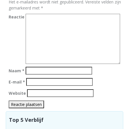
Het e-mailadres wordt niet gepubliceerd.
Vereiste velden zijn
gemarkeerd met
*
Reactie
Naam
*
E-mail
*
Website
Top 5 Verblijf