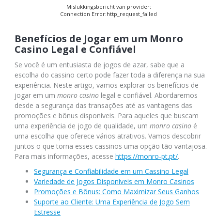
Mislukkingsbericht van provider:
Connection Error:http_request_failed
Benefícios de Jogar em um Monro
Casino Legal e Confiável
Se você é um entusiasta de jogos de azar, sabe que a
escolha do cassino certo pode fazer toda a diferença na sua
experiência. Neste artigo, vamos explorar os benefícios de
jogar em um
monro casino
legal e confiável. Abordaremos
desde a segurança das transações até as vantagens das
promoções e bônus disponíveis. Para aqueles que buscam
uma experiência de jogo de qualidade, um
monro casino
é
uma escolha que oferece vários atrativos. Vamos descobrir
juntos o que torna esses cassinos uma opção tão vantajosa.
Para mais informações, acesse
https://monro-pt.pt/
.
Segurança e Confiabilidade em um Cassino Legal
Variedade de Jogos Disponíveis em Monro Casinos
Promoções e Bônus: Como Maximizar Seus Ganhos
Suporte ao Cliente: Uma Experiência de Jogo Sem
Estresse