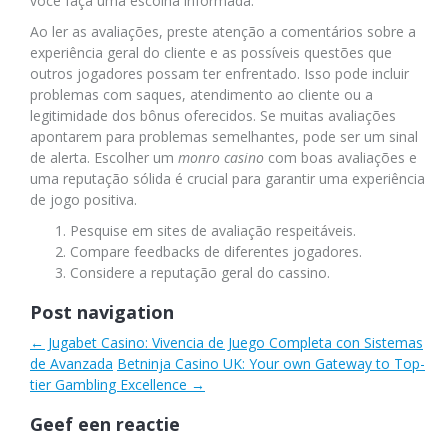
você faça uma escolha informada.
Ao ler as avaliações, preste atenção a comentários sobre a
experiência geral do cliente e as possíveis questões que
outros jogadores possam ter enfrentado. Isso pode incluir
problemas com saques, atendimento ao cliente ou a
legitimidade dos bônus oferecidos. Se muitas avaliações
apontarem para problemas semelhantes, pode ser um sinal
de alerta. Escolher um
monro casino
com boas avaliações e
uma reputação sólida é crucial para garantir uma experiência
de jogo positiva.
Pesquise em sites de avaliação respeitáveis.
Compare feedbacks de diferentes jogadores.
Considere a reputação geral do cassino.
Post navigation
←
Jugabet Casino: Vivencia de Juego Completa con Sistemas
de Avanzada
Betninja Casino UK: Your own Gateway to Top-
tier Gambling Excellence
→
Geef een reactie