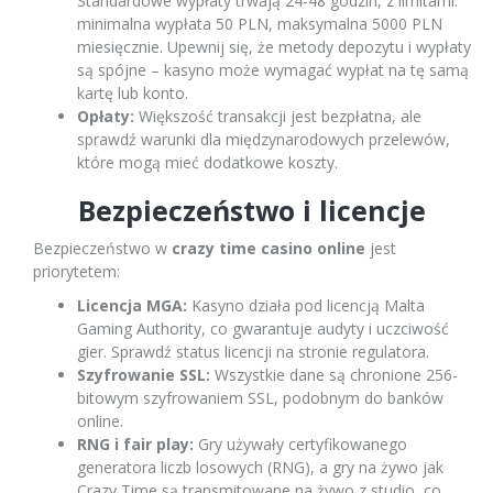
Standardowe wypłaty trwają 24-48 godzin, z limitami:
minimalna wypłata 50 PLN, maksymalna 5000 PLN
miesięcznie. Upewnij się, że metody depozytu i wypłaty
są spójne – kasyno może wymagać wypłat na tę samą
kartę lub konto.
Opłaty:
Większość transakcji jest bezpłatna, ale
sprawdź warunki dla międzynarodowych przelewów,
które mogą mieć dodatkowe koszty.
Bezpieczeństwo i licencje
Bezpieczeństwo w
crazy time casino online
jest
priorytetem:
Licencja MGA:
Kasyno działa pod licencją Malta
Gaming Authority, co gwarantuje audyty i uczciwość
gier. Sprawdź status licencji na stronie regulatora.
Szyfrowanie SSL:
Wszystkie dane są chronione 256-
bitowym szyfrowaniem SSL, podobnym do banków
online.
RNG i fair play:
Gry używały certyfikowanego
generatora liczb losowych (RNG), a gry na żywo jak
Crazy Time są transmitowane na żywo z studio, co