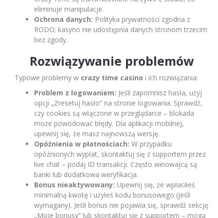
eliminuje manipulacje.
Ochrona danych:
Polityka prywatności zgodna z
RODO; kasyno nie udostępnia danych stronom trzecim
bez zgody.
Rozwiązywanie problemów
Typowe problemy w
crazy time casino
i ich rozwiązania:
Problem z logowaniem:
Jeśli zapomnisz hasła, użyj
opcji „Zresetuj hasło” na stronie logowania. Sprawdź,
czy cookies są włączone w przeglądarce – blokada
może powodować błędy. Dla aplikacji mobilnej,
upewnij się, że masz najnowszą wersję.
Opóźnienia w płatnościach:
W przypadku
opóźnionych wypłat, skontaktuj się z supportem przez
live chat – podaj ID transakcji. Często winowajcą są
banki lub dodatkowa weryfikacja.
Bonus nieaktywowany:
Upewnij się, że wpłaciłeś
minimalną kwotę i użyłeś kodu bonusowego (jeśli
wymagany). Jeśli bonus nie pojawia się, sprawdź sekcję
„Moje bonusy” lub skontaktuj się z supportem – mogą