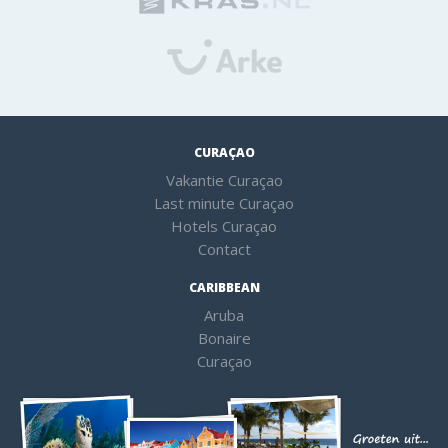
CURAÇAO
Vakantie Curaçao
Last minute Curaçao
Hotels Curaçao
Contact
CARIBBEAN
Aruba
Bonaire
Curaçao