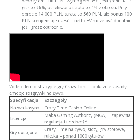
depozytem 100 PLN i wymogiem 35x, jeśli średni RTP
gier to 96%, oczekiwana strata to 4% z obrotu. Przy
obrocie 14 000 PLN, strata to 560 PLN, ale bonus 100
PLN kompensuje część – netto EV może być dodatnie,
jeśli grasz ostrożnie.
Wideo demonstracyjne gry Crazy Time – pokazuje zasady i
emocje rozgrywki na żywo.
Specyfikacja
Szczegóły
Nazwa kasyna
Crazy Time Casino Online
Malta Gaming Authority (MGA) – zapewnia
Licencja
regulację i uczciwość
Crazy Time na żywo, sloty, gry stołowe,
Gry dostępne
ruletka – ponad 1000 tytułów