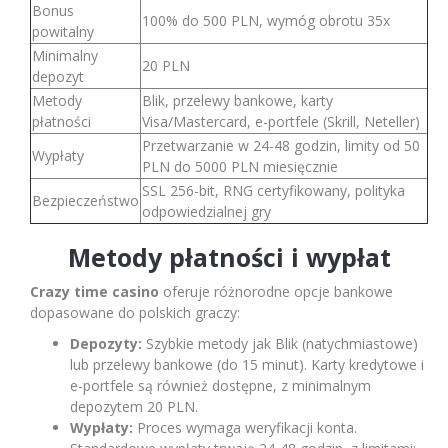
Bonus
100% do 500 PLN, wymóg obrotu 35x
powitalny
Minimalny
20 PLN
depozyt
Metody
Blik, przelewy bankowe, karty
płatności
Visa/Mastercard, e-portfele (Skrill, Neteller)
Przetwarzanie w 24-48 godzin, limity od 50
Wypłaty
PLN do 5000 PLN miesięcznie
SSL 256-bit, RNG certyfikowany, polityka
Bezpieczeństwo
odpowiedzialnej gry
Metody płatności i wypłat
Crazy time casino
oferuje różnorodne opcje bankowe
dopasowane do polskich graczy:
Depozyty:
Szybkie metody jak Blik (natychmiastowe)
lub przelewy bankowe (do 15 minut). Karty kredytowe i
e-portfele są również dostępne, z minimalnym
depozytem 20 PLN.
Wypłaty:
Proces wymaga weryfikacji konta.