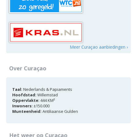
Meer Curaçao aanbiedingen ›
Over Curaçao
Taal:
Nederlands & Papiaments
Hoofdstad:
Willemstad
Oppervlakte:
444 KM²
Inwoners:
±150.000
Munteenheid:
Antiliaanse Gulden
Het weer op Curaçao