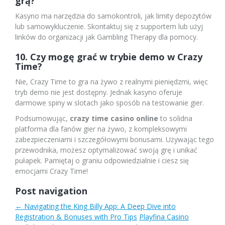
grą?
Kasyno ma narzędzia do samokontroli, jak limity depozytów
lub samowykluczenie. Skontaktuj się z supportem lub użyj
linków do organizacji jak Gambling Therapy dla pomocy.
10. Czy mogę grać w trybie demo w Crazy
Time?
Nie, Crazy Time to gra na żywo z realnymi pieniędzmi, więc
tryb demo nie jest dostępny. Jednak kasyno oferuje
darmowe spiny w slotach jako sposób na testowanie gier.
Podsumowując,
crazy time casino online
to solidna
platforma dla fanów gier na żywo, z kompleksowymi
zabezpieczeniami i szczegółowymi bonusami. Używając tego
przewodnika, możesz optymalizować swoją grę i unikać
pułapek. Pamiętaj o graniu odpowiedzialnie i ciesz się
emocjami Crazy Time!
Post navigation
←
Navigating the King Billy App: A Deep Dive into
Registration & Bonuses with Pro Tips
Playfina Casino