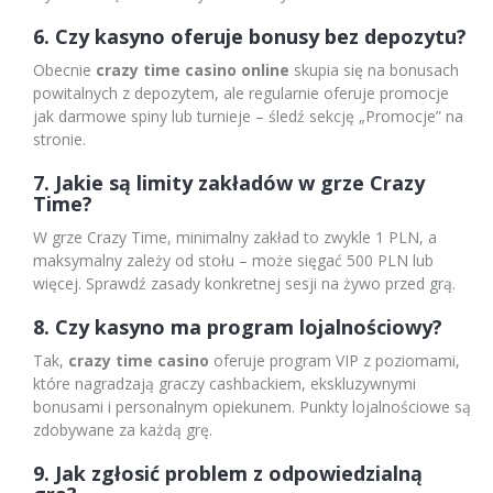
6. Czy kasyno oferuje bonusy bez depozytu?
Obecnie
crazy time casino online
skupia się na bonusach
powitalnych z depozytem, ale regularnie oferuje promocje
jak darmowe spiny lub turnieje – śledź sekcję „Promocje” na
stronie.
7. Jakie są limity zakładów w grze Crazy
Time?
W grze Crazy Time, minimalny zakład to zwykle 1 PLN, a
maksymalny zależy od stołu – może sięgać 500 PLN lub
więcej. Sprawdź zasady konkretnej sesji na żywo przed grą.
8. Czy kasyno ma program lojalnościowy?
Tak,
crazy time casino
oferuje program VIP z poziomami,
które nagradzają graczy cashbackiem, ekskluzywnymi
bonusami i personalnym opiekunem. Punkty lojalnościowe są
zdobywane za każdą grę.
9. Jak zgłosić problem z odpowiedzialną