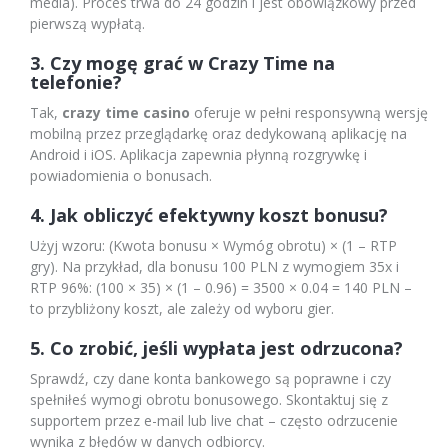
media). Proces trwa do 24 godzin i jest obowiązkowy przed
pierwszą wypłatą.
3. Czy mogę grać w Crazy Time na
telefonie?
Tak,
crazy time casino
oferuje w pełni responsywną wersję
mobilną przez przeglądarkę oraz dedykowaną aplikację na
Android i iOS. Aplikacja zapewnia płynną rozgrywkę i
powiadomienia o bonusach.
4. Jak obliczyć efektywny koszt bonusu?
Użyj wzoru: (Kwota bonusu × Wymóg obrotu) × (1 – RTP
gry). Na przykład, dla bonusu 100 PLN z wymogiem 35x i
RTP 96%: (100 × 35) × (1 – 0.96) = 3500 × 0.04 = 140 PLN –
to przybliżony koszt, ale zależy od wyboru gier.
5. Co zrobić, jeśli wypłata jest odrzucona?
Sprawdź, czy dane konta bankowego są poprawne i czy
spełniłeś wymogi obrotu bonusowego. Skontaktuj się z
supportem przez e-mail lub live chat – często odrzucenie
wynika z błędów w danych odbiorcy.