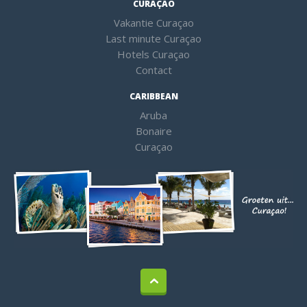
CURAÇAO
Vakantie Curaçao
Last minute Curaçao
Hotels Curaçao
Contact
CARIBBEAN
Aruba
Bonaire
Curaçao