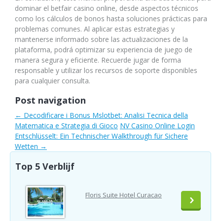
dominar el betfair casino online, desde aspectos técnicos
como los cálculos de bonos hasta soluciones prácticas para
problemas comunes. Al aplicar estas estrategias y
mantenerse informado sobre las actualizaciones de la
plataforma, podrá optimizar su experiencia de juego de
manera segura y eficiente. Recuerde jugar de forma
responsable y utilizar los recursos de soporte disponibles
para cualquier consulta.
Post navigation
←
Decodificare i Bonus Mslotbet: Analisi Tecnica della
Matematica e Strategia di Gioco
NV Casino Online Login
Entschlüsselt: Ein Technischer Walkthrough für Sichere
Wetten
→
Top 5 Verblijf
Floris Suite Hotel Curacao