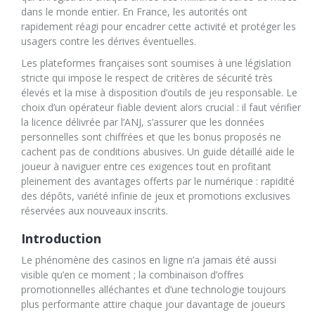
dans le monde entier. En France, les autorités ont
rapidement réagi pour encadrer cette activité et protéger les
usagers contre les dérives éventuelles.
Les plateformes françaises sont soumises à une législation
stricte qui impose le respect de critères de sécurité très
élevés et la mise à disposition d’outils de jeu responsable. Le
choix d’un opérateur fiable devient alors crucial : il faut vérifier
la licence délivrée par l’ANJ, s’assurer que les données
personnelles sont chiffrées et que les bonus proposés ne
cachent pas de conditions abusives. Un guide détaillé aide le
joueur à naviguer entre ces exigences tout en profitant
pleinement des avantages offerts par le numérique : rapidité
des dépôts, variété infinie de jeux et promotions exclusives
réservées aux nouveaux inscrits.
Introduction
Le phénomène des casinos en ligne n’a jamais été aussi
visible qu’en ce moment ; la combinaison d’offres
promotionnelles alléchantes et d’une technologie toujours
plus performante attire chaque jour davantage de joueurs