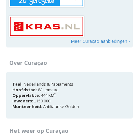
Meer Curaçao aanbiedingen ›
Over Curaçao
Taal:
Nederlands & Papiaments
Hoofdstad:
Willemstad
Oppervlakte:
444 KM²
Inwoners:
±150.000
Munteenheid:
Antiliaanse Gulden
Het weer op Curaçao