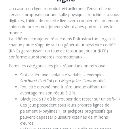
Un casino en ligne reproduit virtuellement l’ensemble des
services proposés par une salle physique : machines à sous
digitales, tables de roulette live avec croupier réel ou encore
salons de poker multijoueurs simultanés partout dans le
monde.
La différence majeure réside dans l’infrastructure logicielle :
chaque partie s’appuie sur un générateur aléatoire certifié
(RNG) garantissant un taux de retour au joueur (RTP)
conforme aux standards internationaux.
Parmi les catégories les plus répandues on retrouve :
Slots vidéo avec volatilité variable – exemples :
Starburst
(NetEnt) ou
Mega Joker
(Novomatic).
Roulette européenne à zéro unique offrant un
avantage maison réduit à 2 %.
Blackjack S17 où le croupier doit rester sur un soft‑17.
Ces jeux possèdent tous leurs propres lignes de
paiement (« paylines ») et jackpots progressifs qui
peuvent dépasser plusieurs dizaines de millions
d’euros.