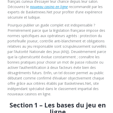
français curieux d’essayer leur chance depuis leur salon.
Découvrez le
nouveau casino en ligne
recommandé par les
experts de Basketnews.Net pour profiter d’une expérience
sécurisée et ludique.
Pourquoi publier un guide complet est indispensable ?
Premièrement parce que la législation française impose des
normes spécifiques aux opérateurs agréés : protection du
portefeuille joueur, contrôle anti‑blanchiment et obligations
relatives au jeu responsable sont scrupuleusement surveillés
par l’Autorité Nationale des Jeux (ANJ). Deuxièmement parce
que la cybersécurité évolue constamment ; connaître les
bonnes pratiques pour choisir un mot de passe robuste ou
activer l’authentification à deux facteurs évite bien des
désagréments futurs. Enfin, un tel dossier permet au public
débutant comme confirmé d’évaluer objectivement chaque
offre grâce aux critères établis par Basketnews.Net, site
indépendant spécialisé dans le classement impartial des
nouveaux casinos en ligne.
Section 1 – Les bases du jeu en
ligne