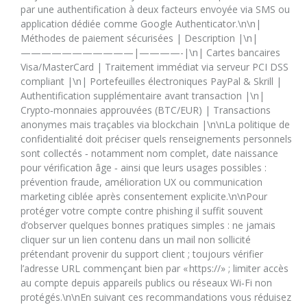
par une authentification à deux facteurs envoyée via SMS ou
application dédiée comme Google Authenticator.\n\n|
Méthodes de paiement sécurisées | Description |\n|
———————————|————-|\n| Cartes bancaires
Visa/MasterCard | Traitement immédiat via serveur PCI DSS
compliant |\n| Portefeuilles électroniques PayPal & Skrill |
Authentification supplémentaire avant transaction |\n|
Crypto‑monnaies approuvées (BTC/EUR) | Transactions
anonymes mais traçables via blockchain |\n\nLa politique de
confidentialité doit préciser quels renseignements personnels
sont collectés ‑ notamment nom complet, date naissance
pour vérification âge ‑ ainsi que leurs usages possibles :
prévention fraude, amélioration UX ou communication
marketing ciblée après consentement explicite.\n\nPour
protéger votre compte contre phishing il suffit souvent
d’observer quelques bonnes pratiques simples : ne jamais
cliquer sur un lien contenu dans un mail non sollicité
prétendant provenir du support client ; toujours vérifier
l’adresse URL commençant bien par « https://» ; limiter accès
au compte depuis appareils publics ou réseaux Wi‑Fi non
protégés.\n\nEn suivant ces recommandations vous réduisez