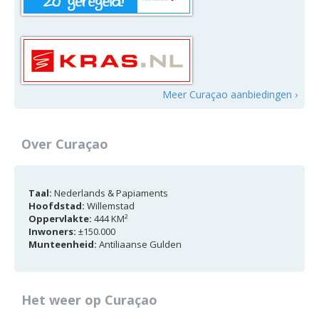
Meer Curaçao aanbiedingen ›
Over Curaçao
Taal:
Nederlands & Papiaments
Hoofdstad:
Willemstad
Oppervlakte:
444 KM²
Inwoners:
±150.000
Munteenheid:
Antiliaanse Gulden
Het weer op Curaçao