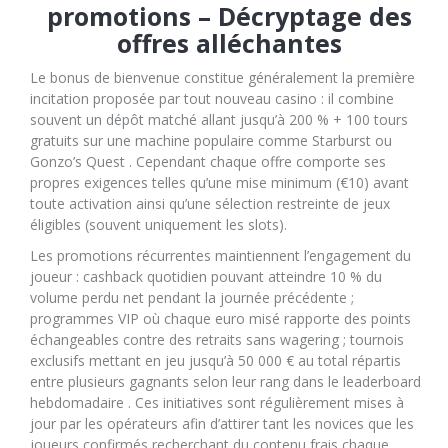
promotions – Décryptage des
offres alléchantes
Le bonus de bienvenue constitue généralement la première
incitation proposée par tout nouveau casino : il combine
souvent un dépôt matché allant jusqu’à 200 % + 100 tours
gratuits sur une machine populaire comme Starburst ou
Gonzo’s Quest . Cependant chaque offre comporte ses
propres exigences telles qu’une mise minimum (€10) avant
toute activation ainsi qu’une sélection restreinte de jeux
éligibles (souvent uniquement les slots).
Les promotions récurrentes maintiennent l’engagement du
joueur : cashback quotidien pouvant atteindre 10 % du
volume perdu net pendant la journée précédente ;
programmes VIP où chaque euro misé rapporte des points
échangeables contre des retraits sans wagering ; tournois
exclusifs mettant en jeu jusqu’à 50 000 € au total répartis
entre plusieurs gagnants selon leur rang dans le leaderboard
hebdomadaire . Ces initiatives sont régulièrement mises à
jour par les opérateurs afin d’attirer tant les novices que les
joueurs confirmés recherchant du contenu frais chaque