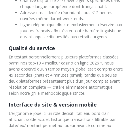
Chat live disponible 24/7 avec agents spécialisés dans
chaque langue européenne dont français natif.
Adresse email dédiée répondant sous <​12 heures
ouvrées même durant week‑ends.
Ligne téléphonique directe exclusivement réservée aux
joueurs français afin d’éviter toute barrière linguistique
durant appels critiques liés aux retraits urgents.
Qualité du service
En testant personnellement plusieurs plateformes classées
parmi nos top‑10 « meilleur casino en ligne 2026 », nous
avons observé qu’un temps moyen global était compris entre
45 secondes (chat) et 4 minutes (email), tandis que seules
deux plateformes présentaient plus d’un jour complet avant
résolution complète — critère éliminatoire automatique
selon notre grille méthodologique stricte.
Interface du site & version mobile
L’ergonomie joue ici un rôle décisif : tableau bord clair
affichant solde actuel, historique transactions filtrable par
date/jeu/montant permet au joueur avancé comme au