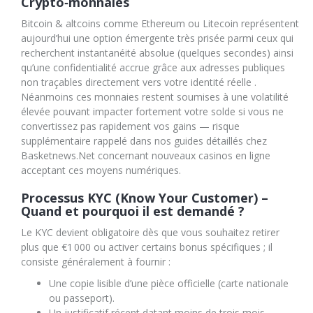
Crypto‑monnaies
Bitcoin & altcoins comme Ethereum ou Litecoin représentent
aujourd’hui une option émergente très prisée parmi ceux qui
recherchent instantanéité absolue (quelques secondes) ainsi
qu’une confidentialité accrue grâce aux adresses publiques
non traçables directement vers votre identité réelle .
Néanmoins ces monnaies restent soumises à une volatilité
élevée pouvant impacter fortement votre solde si vous ne
convertissez pas rapidement vos gains — risque
supplémentaire rappelé dans nos guides détaillés chez
Basketnews.Net concernant nouveaux casinos en ligne
acceptant ces moyens numériques.
Processus KYC (Know Your Customer) –
Quand et pourquoi il est demandé ?
Le KYC devient obligatoire dès que vous souhaitez retirer
plus que €1 000 ou activer certains bonus spécifiques ; il
consiste généralement à fournir :
Une copie lisible d’une pièce officielle (carte nationale
ou passeport).
Un justificatif récent datant moins de trois mois