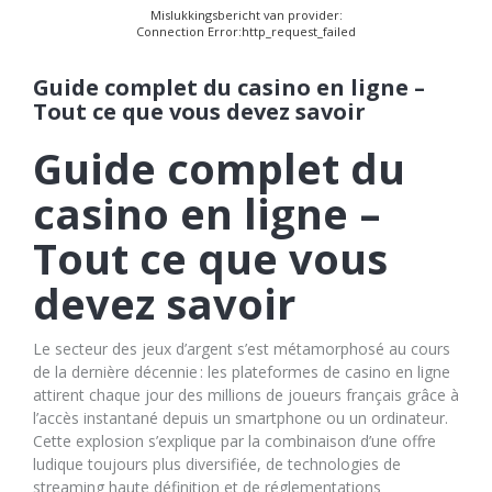
Mislukkingsbericht van provider:
Connection Error:http_request_failed
Guide complet du casino en ligne –
Tout ce que vous devez savoir
Guide complet du
casino en ligne –
Tout ce que vous
devez savoir
Le secteur des jeux d’argent s’est métamorphosé au cours
de la dernière décennie : les plateformes de casino en ligne
attirent chaque jour des millions de joueurs français grâce à
l’accès instantané depuis un smartphone ou un ordinateur.
Cette explosion s’explique par la combinaison d’une offre
ludique toujours plus diversifiée, de technologies de
streaming haute définition et de réglementations