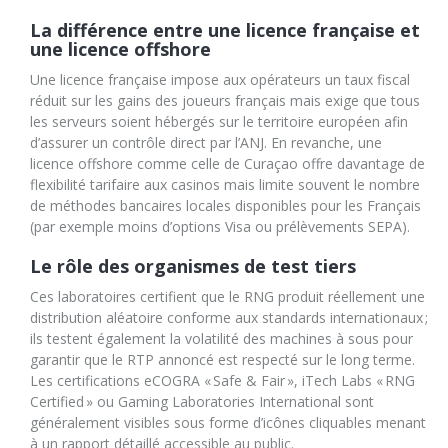
La différence entre une licence française et
une licence offshore
Une licence française impose aux opérateurs un taux fiscal
réduit sur les gains des joueurs français mais exige que tous
les serveurs soient hébergés sur le territoire européen afin
d’assurer un contrôle direct par l’ANJ. En revanche, une
licence offshore comme celle de Curaçao offre davantage de
flexibilité tarifaire aux casinos mais limite souvent le nombre
de méthodes bancaires locales disponibles pour les Français
(par exemple moins d’options Visa ou prélèvements SEPA).
Le rôle des organismes de test tiers
Ces laboratoires certifient que le RNG produit réellement une
distribution aléatoire conforme aux standards internationaux ;
ils testent également la volatilité des machines à sous pour
garantir que le RTP annoncé est respecté sur le long terme.
Les certifications eCOGRA « Safe & Fair », iTech Labs « RNG
Certified » ou Gaming Laboratories International sont
généralement visibles sous forme d’icônes cliquables menant
à un rapport détaillé accessible au public.