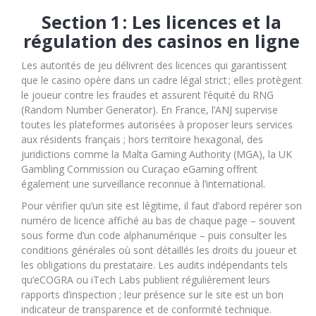
Section 1 : Les licences et la
régulation des casinos en ligne
Les autorités de jeu délivrent des licences qui garantissent
que le casino opère dans un cadre légal strict ; elles protègent
le joueur contre les fraudes et assurent l’équité du RNG
(Random Number Generator). En France, l’ANJ supervise
toutes les plateformes autorisées à proposer leurs services
aux résidents français ; hors territoire hexagonal, des
juridictions comme la Malta Gaming Authority (MGA), la UK
Gambling Commission ou Curaçao eGaming offrent
également une surveillance reconnue à l’international.
Pour vérifier qu’un site est légitime, il faut d’abord repérer son
numéro de licence affiché au bas de chaque page – souvent
sous forme d’un code alphanumérique – puis consulter les
conditions générales où sont détaillés les droits du joueur et
les obligations du prestataire. Les audits indépendants tels
qu’eCOGRA ou iTech Labs publient régulièrement leurs
rapports d’inspection ; leur présence sur le site est un bon
indicateur de transparence et de conformité technique.