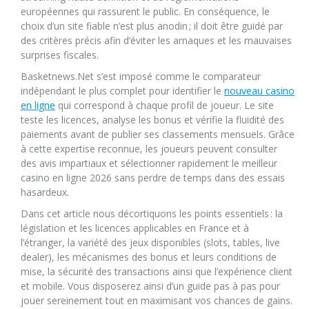
européennes qui rassurent le public. En conséquence, le
choix d’un site fiable n’est plus anodin ; il doit être guidé par
des critères précis afin d’éviter les arnaques et les mauvaises
surprises fiscales.
Basketnews.Net s’est imposé comme le comparateur
indépendant le plus complet pour identifier le
nouveau casino
en ligne
qui correspond à chaque profil de joueur. Le site
teste les licences, analyse les bonus et vérifie la fluidité des
paiements avant de publier ses classements mensuels. Grâce
à cette expertise reconnue, les joueurs peuvent consulter
des avis impartiaux et sélectionner rapidement le meilleur
casino en ligne 2026 sans perdre de temps dans des essais
hasardeux.
Dans cet article nous décortiquons les points essentiels : la
législation et les licences applicables en France et à
l’étranger, la variété des jeux disponibles (slots, tables, live
dealer), les mécanismes des bonus et leurs conditions de
mise, la sécurité des transactions ainsi que l’expérience client
et mobile. Vous disposerez ainsi d’un guide pas à pas pour
jouer sereinement tout en maximisant vos chances de gains.