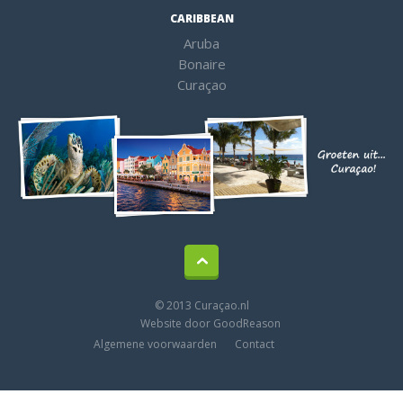
CARIBBEAN
Aruba
Bonaire
Curaçao
© 2013 Curaçao.nl
Website door GoodReason
Algemene voorwaarden
Contact