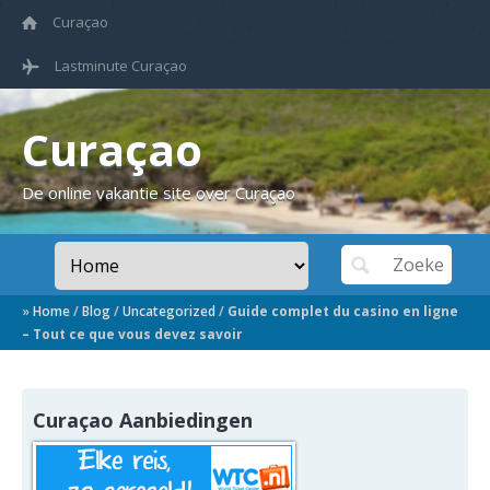
Curaçao
Lastminute Curaçao
Curaçao
De online vakantie site over Curaçao
»
Home
/
Blog
/
Uncategorized
/
Guide complet du casino en ligne
– Tout ce que vous devez savoir
Curaçao Aanbiedingen