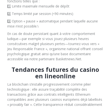
fonctions telles que :
1️⃣ Limite maximale mensuelle de dépôt
2️⃣ Temps limité par session (<90 minutes)
3️⃣ Option « pause » automatique pendant laquelle aucune
mise n’est possible.\
En cas de doute persistant quant à votre comportement
ludique—par exemple si vous jouez plusieurs heures
consécutives malgré plusieurs pertes—tournez-vous vers «
Jeu Responsable France », organisme national offrant conseil
psychologique gratuit ainsi qu’une base documentaire
accessible via notre partenaire Basketnews.Net.
Tendances futures du casino
en line​online​
La blockchain s’installe progressivement comme pilier
technologique : elle assure traçabilité complète des
transactions grâce aux contrats intelligents Ethereum
compatibles avec plusieurs casinos européens déjà labellisés
« provably fair ». Cette transparence réduit considérablement