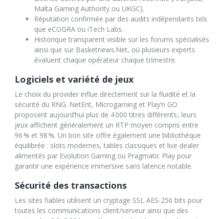
Malta Gaming Authority ou UKGC).
Réputation confirmée par des audits indépendants tels
que eCOGRA ou iTech Labs.
Historique transparent visible sur les forums spécialisés
ainsi que sur Basketnews.Net, où plusieurs experts
évaluent chaque opérateur chaque trimestre.
Logiciels et variété de jeux
Le choix du provider influe directement sur la fluidité et la
sécurité du RNG. NetEnt, Microgaming et Play’n GO
proposent aujourd’hui plus de 4 000 titres différents ; leurs
jeux affichent généralement un RTP moyen compris entre
96 % et 98 %. Un bon site offre également une bibliothèque
équilibrée : slots modernes, tables classiques et live dealer
alimentés par Evolution Gaming ou Pragmatic Play pour
garantir une expérience immersive sans latence notable.
Sécurité des transactions
Les sites fiables utilisent un cryptage SSL AES‑256 bits pour
toutes les communications client/serveur ainsi que des