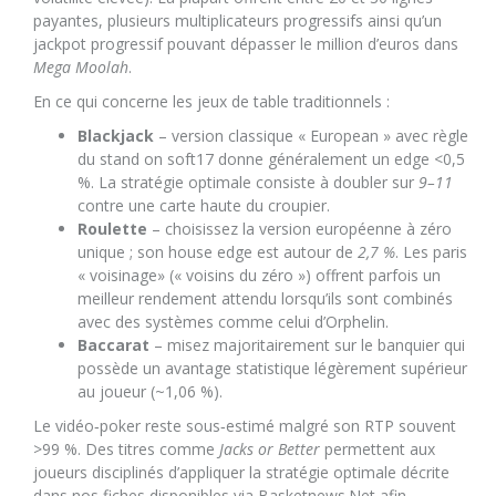
payantes, plusieurs multiplicateurs progressifs ainsi qu’un
jackpot progressif pouvant dépasser le million d’euros dans
Mega Moolah
.
En ce qui concerne les jeux de table traditionnels :
Blackjack
– version classique « European » avec règle
du stand on soft17 donne généralement un edge <0,5
%. La stratégie optimale consiste à doubler sur
9–11
contre une carte haute du croupier.
Roulette
– choisissez la version européenne à zéro
unique ; son house edge est autour de
2,7 %
. Les paris
« voisinage» (« voisins du zéro ») offrent parfois un
meilleur rendement attendu lorsqu’ils sont combinés
avec des systèmes comme celui d’Orphelin.
Baccarat
– misez majoritairement sur le banquier qui
possède un avantage statistique légèrement supérieur
au joueur (~1,06 %).
Le vidéo‑poker reste sous‑estimé malgré son RTP souvent
>99 %. Des titres comme
Jacks or Better
permettent aux
joueurs disciplinés d’appliquer la stratégie optimale décrite
dans nos fiches disponibles via Basketnews.Net afin