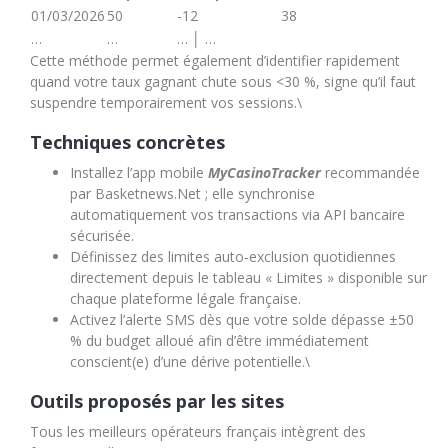
01/03/2026
50
-12
38
…
…
… │ …
Cette méthode permet également d’identifier rapidement
quand votre taux gagnant chute sous <30 %, signe qu’il faut
suspendre temporairement vos sessions.\
Techniques concrètes
Installez l’app mobile
MyCasinoTracker
recommandée
par Basketnews.Net ; elle synchronise
automatiquement vos transactions via API bancaire
sécurisée.
Définissez des limites auto‑exclusion quotidiennes
directement depuis le tableau « Limites » disponible sur
chaque plateforme légale française.
Activez l’alerte SMS dès que votre solde dépasse ±50
% du budget alloué afin d’être immédiatement
conscient(e) d’une dérive potentielle.\
Outils proposés par les sites
Tous les meilleurs opérateurs français intègrent des