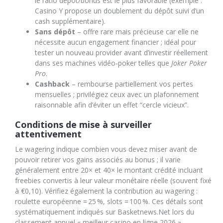
le ratio dépôt/bonus est le plus favorable (exemple :
Casino Y propose un doublement du dépôt suivi d’un
cash supplémentaire).
Sans dépôt
– offre rare mais précieuse car elle ne
nécessite aucun engagement financier ; idéal pour
tester un nouveau provider avant d’investir réellement
dans ses machines vidéo‑poker telles que
Joker Poker
Pro
.
Cashback
– rembourse partiellement vos pertes
mensuelles ; privilégiez ceux avec un plafonnement
raisonnable afin d’éviter un effet “cercle vicieux”.
Conditions de mise à surveiller
attentivement
Le wagering indique combien vous devez miser avant de
pouvoir retirer vos gains associés au bonus ; il varie
généralement entre 20× et 40× le montant crédité incluant
freebies convertis à leur valeur monétaire réelle (souvent fixé
à €0,10). Vérifiez également la contribution au wagering :
roulette européenne = 25 %, slots = 100 %. Ces détails sont
systématiquement indiqués sur Basketnews.Net lors du
classement annuel « meilleur casino en ligne 2026 ».