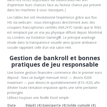
d’optimiser leurs chances face au facteur chance pur présent
dans les machines à sous classiques.|
Les tables live ont révolutionné l’expérience grâce aux flux
HD via webcam : vous interagissez directement avec des
croupiers francophones certifiés AML/KYC tandis que le RNG
est remplacé par un vrai jeu physique diffusé depuis Montréal
ou Londres via Evolution Gaming®. Le principal avantage
réside dans la transparence visuelle ainsi qu’une ambiance
sociale rappelant celle d’un vrai salon réel.
Gestion de bankroll et bonnes
pratiques de jeu responsable
Une bonne gestion financière commence dès le premier euro
déposé : fixez un budget mensuel strict — disons €200
maximum — puis divisez-le quotidiennement (€10–€20) afin
d’éviter toute tentation impulsive après une série perdante
prolongée.
Utilisez toujours une feuille Excel simple :
Date
Dépôt (€)
Gain/perte (€)
Solde cumulé (€)