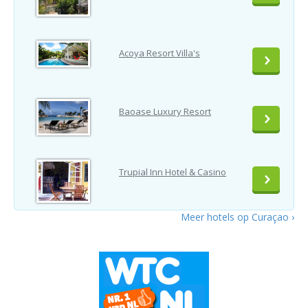
Acoya Resort Villa's
Baoase Luxury Resort
Trupial Inn Hotel & Casino
Meer hotels op Curaçao ›