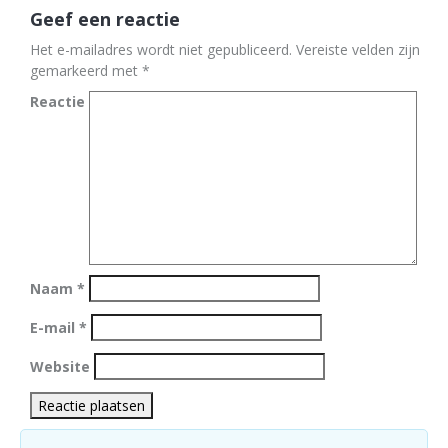
Geef een reactie
Het e-mailadres wordt niet gepubliceerd.
Vereiste velden zijn
gemarkeerd met
*
Reactie
Naam
*
E-mail
*
Website