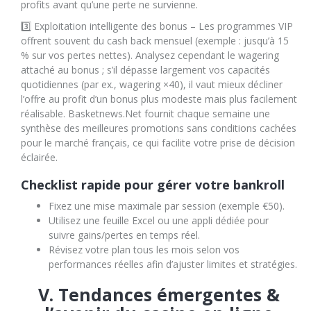
profits avant qu’une perte ne survienne.
3️⃣ Exploitation intelligente des bonus – Les programmes VIP
offrent souvent du cash back mensuel (exemple : jusqu’à 15
% sur vos pertes nettes). Analysez cependant le wagering
attaché au bonus ; s’il dépasse largement vos capacités
quotidiennes (par ex., wagering ×40), il vaut mieux décliner
l’offre au profit d’un bonus plus modeste mais plus facilement
réalisable. Basketnews.Net fournit chaque semaine une
synthèse des meilleures promotions sans conditions cachées
pour le marché français, ce qui facilite votre prise de décision
éclairée.
Checklist rapide pour gérer votre bankroll
Fixez une mise maximale par session (exemple €50).
Utilisez une feuille Excel ou une appli dédiée pour
suivre gains/pertes en temps réel.
Révisez votre plan tous les mois selon vos
performances réelles afin d’ajuster limites et stratégies.
V. Tendances émergentes &