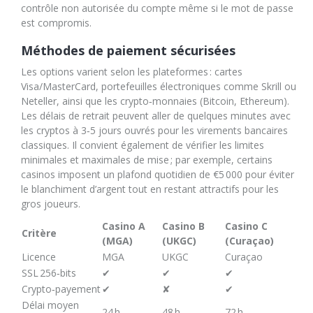
contrôle non autorisée du compte même si le mot de passe
est compromis.
Méthodes de paiement sécurisées
Les options varient selon les plateformes : cartes
Visa/MasterCard, portefeuilles électroniques comme Skrill ou
Neteller, ainsi que les crypto‑monnaies (Bitcoin, Ethereum).
Les délais de retrait peuvent aller de quelques minutes avec
les cryptos à 3‑5 jours ouvrés pour les virements bancaires
classiques. Il convient également de vérifier les limites
minimales et maximales de mise ; par exemple, certains
casinos imposent un plafond quotidien de €5 000 pour éviter
le blanchiment d’argent tout en restant attractifs pour les
gros joueurs.
Casino A
Casino B
Casino C
Critère
(MGA)
(UKGC)
(Curaçao)
Licence
MGA
UKGC
Curaçao
SSL 256‑bits
✔︎
✔︎
✔︎
Crypto‑payement
✔︎
✘
✔︎
Délai moyen
24 h
48 h
72 h