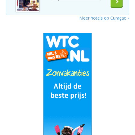
Meer hotels op Curaçao ›