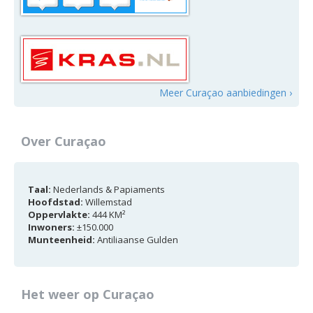
Meer Curaçao aanbiedingen ›
Over Curaçao
Taal:
Nederlands & Papiaments
Hoofdstad:
Willemstad
Oppervlakte:
444 KM²
Inwoners:
±150.000
Munteenheid:
Antiliaanse Gulden
Het weer op Curaçao