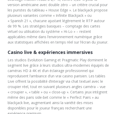
version américaine avec double zéro – un critère crucial pour
les puristes du tableau « House Edge ». Le blackjack propose
plusieurs variantes comme « Infinite Blackjack » ou
« Spanish 21 », chacune ajustant légèrement le RTP autour
de 99 %. Les stratégies basiques – comptage des cartes
virtuel ou utilisation du système « Hi‑Lo » – restent
applicables même dans l’environnement numérique grâce
aux statistiques affichées en temps réel sur l’écran du joueur.
Casino live & expériences immersives
Les studios Evolution Gaming et Pragmatic Play dominent le
segment live grâce à leurs studios ultra‑modernes équipés de
caméras HD à 4K et d’un éclairage professionnel qui
reproduisent l’ambiance d’un vrai casino parisien. Les tables
Live offrent la possibilité d’interagir via chat textuel avec le
croupier réel, tout en suivant plusieurs angles caméra – vue
« croupier », « table » ou « close‑up ». Certains jeux intègrent
même des paris side‑bet comme le « Perfect Pairs » au
blackjack live, augmentant ainsi la variété des mises
disponibles pour le joueur français recherchant une
expérience premium.