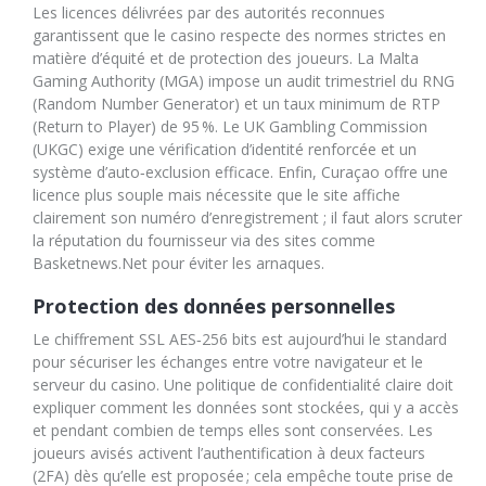
Les licences délivrées par des autorités reconnues
garantissent que le casino respecte des normes strictes en
matière d’équité et de protection des joueurs. La Malta
Gaming Authority (MGA) impose un audit trimestriel du RNG
(Random Number Generator) et un taux minimum de RTP
(Return to Player) de 95 %. Le UK Gambling Commission
(UKGC) exige une vérification d’identité renforcée et un
système d’auto‑exclusion efficace. Enfin, Curaçao offre une
licence plus souple mais nécessite que le site affiche
clairement son numéro d’enregistrement ; il faut alors scruter
la réputation du fournisseur via des sites comme
Basketnews.Net pour éviter les arnaques.
Protection des données personnelles
Le chiffrement SSL AES‑256 bits est aujourd’hui le standard
pour sécuriser les échanges entre votre navigateur et le
serveur du casino. Une politique de confidentialité claire doit
expliquer comment les données sont stockées, qui y a accès
et pendant combien de temps elles sont conservées. Les
joueurs avisés activent l’authentification à deux facteurs
(2FA) dès qu’elle est proposée ; cela empêche toute prise de