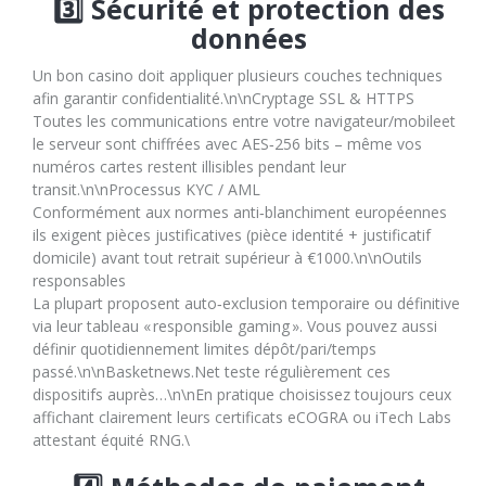
3️⃣ Sécurité et protection des
données
Un bon casino doit appliquer plusieurs couches techniques
afin garantir confidentialité.\n\nCryptage SSL & HTTPS
Toutes les communications entre votre navigateur/mobile​et
le serveur sont chiffrées avec AES‑256 bits – même vos
numéros cartes restent illisibles pendant leur
transit.\n\nProcessus KYC / AML
Conformément aux normes anti‑blanchiment européennes
ils exigent pièces justificatives (pièce identité + justificatif
domicile) avant tout retrait supérieur à €1000.\n\nOutils
responsables
La plupart proposent auto‑exclusion temporaire ou définitive
via leur tableau « responsible gaming ». Vous pouvez aussi
définir quotidiennement limites dépôt/pari/temps
passé.\n\nBasketnews.Net teste régulièrement ces
dispositifs auprès…\n\nEn pratique choisissez toujours ceux
affichant clairement leurs certificats eCOGRA ou iTech Labs
attestant équité RNG.\