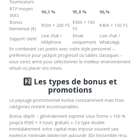
fournisseurs
RTP moyen
96,3 %
95,8 %
96,%
slots
Bonus
€300 + 100
€500 + 200 FS
€400 + 150 FS
bienvenue (€)
FS
Live chat /
Email
Live chat /
Support client
téléphone
uniquement
WhatsApp
En combinant ces points avec votre style personnel –
préférence pour jackpot progressif ou tables classiques –
vous serez armé pour sélectionner le meilleur environnement
virtuel où placer vos mises.
2️⃣ Les types de bonus et
promotions
Le paysage promotionnel évolue constamment mais trois
catégories restent incontournables.
Bonus dépôt – généralement exprimé sous forme « 100 %
jusqu’à €500 + X tours gratuits ». Ce type double
immédiatement votre capital mais impose souvent une
exigence minimale (
wagering
) autourde 30x l’ensemble reçu.