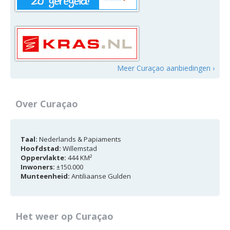
Meer Curaçao aanbiedingen ›
Over Curaçao
Taal:
Nederlands & Papiaments
Hoofdstad:
Willemstad
Oppervlakte:
444 KM²
Inwoners:
±150.000
Munteenheid:
Antiliaanse Gulden
Het weer op Curaçao