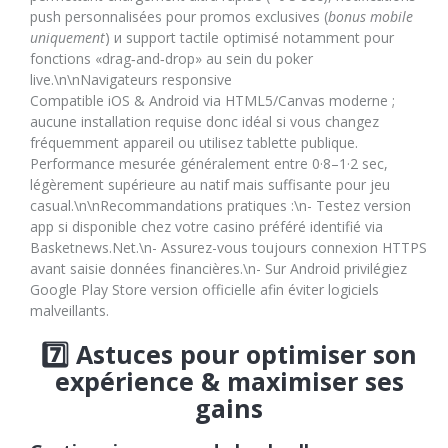
push personnalisées pour promos exclusives (
bonus mobile
uniquement
) и support tactile optimisé notamment pour
fonctions «drag‑and‑drop» au sein du poker
live.\n\nNavigateurs responsive
Compatible iOS & Android via HTML5/Canvas moderne ;
aucune installation requise donc idéal si vous changez
fréquemment appareil ou utilisez tablette publique.
Performance mesurée généralement entre 0·8–1·2 sec,
légèrement supérieure au natif mais suffisante pour jeu
casual.\n\nRecommandations pratiques :\n- Testez version
app si disponible chez votre casino préféré identifié via
Basketnews.Net.\n- Assurez-vous toujours connexion HTTPS
avant saisie données financières.\n- Sur Android privilégiez
Google Play Store version officielle afin éviter logiciels
malveillants.
7️⃣ Astuces pour optimiser son
expérience & maximiser ses
gains