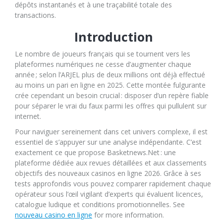
dépôts instantanés et à une traçabilité totale des
transactions.
Introduction
Le nombre de joueurs français qui se tournent vers les
plateformes numériques ne cesse d’augmenter chaque
année ; selon l’ARJEL plus de deux millions ont déjà effectué
au moins un pari en ligne en 2025. Cette montée fulgurante
crée cependant un besoin crucial : disposer d’un repère fiable
pour séparer le vrai du faux parmi les offres qui pullulent sur
internet.
Pour naviguer sereinement dans cet univers complexe, il est
essentiel de s’appuyer sur une analyse indépendante. C’est
exactement ce que propose Basketnews.Net : une
plateforme dédiée aux revues détaillées et aux classements
objectifs des nouveaux casinos en ligne 2026. Grâce à ses
tests approfondis vous pouvez comparer rapidement chaque
opérateur sous l’œil vigilant d’experts qui évaluent licences,
catalogue ludique et conditions promotionnelles. See
nouveau casino en ligne
for more information.