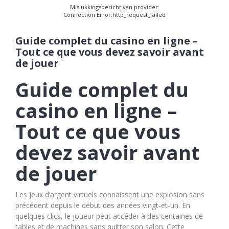
Mislukkingsbericht van provider:
Connection Error:http_request_failed
Guide complet du casino en ligne –
Tout ce que vous devez savoir avant
de jouer
Guide complet du
casino en ligne –
Tout ce que vous
devez savoir avant
de jouer
Les jeux d’argent virtuels connaissent une explosion sans
précédent depuis le début des années vingt‑et‑un. En
quelques clics, le joueur peut accéder à des centaines de
tables et de machines sans quitter son salon. Cette