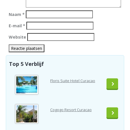
Naam
*
E-mail
*
Website
Top 5 Verblijf
Floris Suite Hotel Curacao
Cogogo Resort Curacao