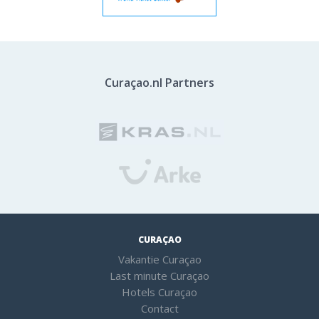
Curaçao.nl Partners
CURAÇAO
Vakantie Curaçao
Last minute Curaçao
Hotels Curaçao
Contact