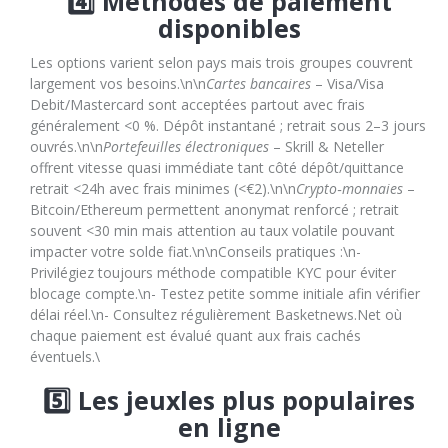
4️⃣ Méthodes de paiement
disponibles
Les options varient selon pays mais trois groupes couvrent
largement vos besoins.\n\n
Cartes bancaires
– Visa/Visa
Debit/Mastercard sont acceptées partout avec frais
généralement <0 %. Dépôt instantané ; retrait sous 2–3 jours
ouvrés.\n\n
Portefeuilles électroniques
– Skrill & Neteller
offrent vitesse quasi immédiate tant côté dépôt/quittance
retrait <24h avec frais minimes (<€2).\n\n
Crypto‑monnaies
–
Bitcoin/Ethereum permettent anonymat renforcé ; retrait
souvent <30 min mais attention au taux volatile pouvant
impacter votre solde fiat.\n\nConseils pratiques :\n-
Privilégiez toujours méthode compatible KYC pour éviter
blocage compte.\n- Testez petite somme initiale afin vérifier
délai réel.\n- Consultez régulièrement Basketnews.Net où
chaque paiement est évalué quant aux frais cachés
éventuels.\
5️⃣ Les jeuxles plus populaires
en ligne