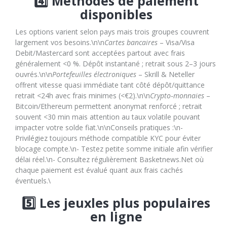
4️⃣ Méthodes de paiement
disponibles
Les options varient selon pays mais trois groupes couvrent
largement vos besoins.\n\n
Cartes bancaires
– Visa/Visa
Debit/Mastercard sont acceptées partout avec frais
généralement <0 %. Dépôt instantané ; retrait sous 2–3 jours
ouvrés.\n\n
Portefeuilles électroniques
– Skrill & Neteller
offrent vitesse quasi immédiate tant côté dépôt/quittance
retrait <24h avec frais minimes (<€2).\n\n
Crypto‑monnaies
–
Bitcoin/Ethereum permettent anonymat renforcé ; retrait
souvent <30 min mais attention au taux volatile pouvant
impacter votre solde fiat.\n\nConseils pratiques :\n-
Privilégiez toujours méthode compatible KYC pour éviter
blocage compte.\n- Testez petite somme initiale afin vérifier
délai réel.\n- Consultez régulièrement Basketnews.Net où
chaque paiement est évalué quant aux frais cachés
éventuels.\
5️⃣ Les jeuxles plus populaires
en ligne