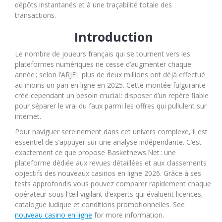
dépôts instantanés et à une traçabilité totale des
transactions.
Introduction
Le nombre de joueurs français qui se tournent vers les
plateformes numériques ne cesse d’augmenter chaque
année ; selon l’ARJEL plus de deux millions ont déjà effectué
au moins un pari en ligne en 2025. Cette montée fulgurante
crée cependant un besoin crucial : disposer d’un repère fiable
pour séparer le vrai du faux parmi les offres qui pullulent sur
internet.
Pour naviguer sereinement dans cet univers complexe, il est
essentiel de s’appuyer sur une analyse indépendante. C’est
exactement ce que propose Basketnews.Net : une
plateforme dédiée aux revues détaillées et aux classements
objectifs des nouveaux casinos en ligne 2026. Grâce à ses
tests approfondis vous pouvez comparer rapidement chaque
opérateur sous l’œil vigilant d’experts qui évaluent licences,
catalogue ludique et conditions promotionnelles. See
nouveau casino en ligne
for more information.