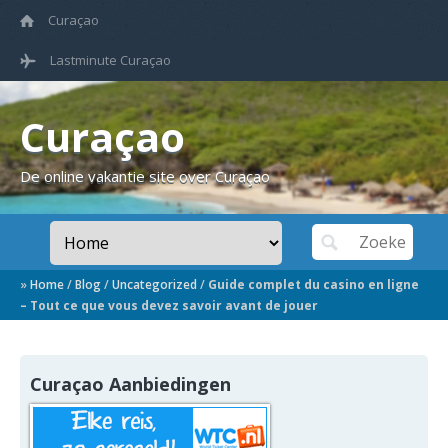
Curaçao
Lastminute Curaçao
Curaçao
De online vakantie site over Curaçao
»
Home
/
Blog
/
Uncategorized
/
Guide complet du casino en ligne
– Tout ce que vous devez savoir avant de jouer
Curaçao Aanbiedingen