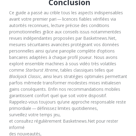
Conclusion
Ce guide a passé au crible tous les aspects indispensables
avant votre premier pari — licences fiables vérifiées via
autorités reconnues, lecture précise des conditions
promotionnelles grâce aux conseils issus notammentdes
revues indépendantes proposées par Basketnews.Net,
mesures sécuritaires avancées protégeant vos données
personnelles ainsi qu’une panoplie complète d’options
bancaires adaptées à chaque profil joueur.​ Nous avons
exploré ensemble machines à sous vidéo très volatiles
comme
Starburst Xtreme
, tables classiques telles que
Blackjack Classic
, ainsi leurs stratégies optimales permettant
parfois mêmede transformer modestes mises initiales​en
gains conséquents.​ Enfin nos recommandations mobiles
garantissent confort quel que soit votre dispositif.​
Rappelez‑vous toujours qu’une approche responsable reste
primordiale — définissez limites quotidiennes,
surveillez votre temps jeu,
et consultez régulièrement Basketnews.Net pour rester
informé
des nouveautés,