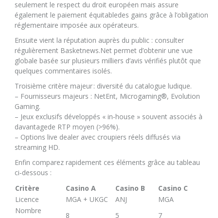
seulement le respect du droit européen mais assure
également le paiement équitabledes gains grâce à l’obligation
réglementaire imposée aux opérateurs.
Ensuite vient la réputation auprès du public : consulter
régulièrement Basketnews.Net permet d’obtenir une vue
globale basée sur plusieurs milliers d’avis vérifiés plutôt que
quelques commentaires isolés.
Troisième critère majeur : diversité du catalogue ludique.
– Fournisseurs majeurs : NetEnt, Microgaming®, Evolution
Gaming.
– Jeux exclusifs développés « in‑house » souvent associés à
davantagede RTP moyen (>96%).
– Options live dealer avec croupiers réels diffusés via
streaming HD.
Enfin comparez rapidement ces éléments grâce au tableau
ci‑dessous :
Critère
Casino A
Casino B
Casino C
Licence
MGA + UKGC
ANJ
MGA
Nombre
8
5
7