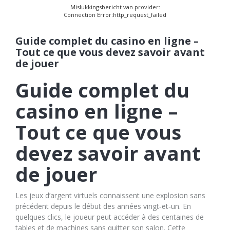
Mislukkingsbericht van provider:
Connection Error:http_request_failed
Guide complet du casino en ligne –
Tout ce que vous devez savoir avant
de jouer
Guide complet du
casino en ligne –
Tout ce que vous
devez savoir avant
de jouer
Les jeux d’argent virtuels connaissent une explosion sans
précédent depuis le début des années vingt‑et‑un. En
quelques clics, le joueur peut accéder à des centaines de
tables et de machines sans quitter son salon. Cette