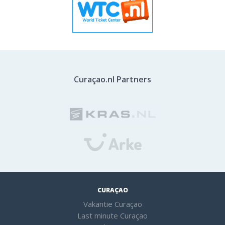
Curaçao.nl Partners
CURAÇAO
Vakantie Curaçao
Last minute Curaçao