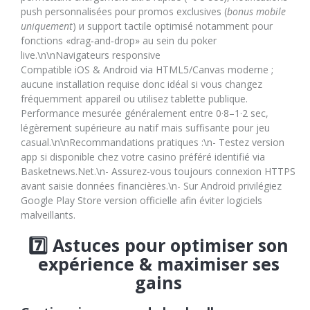
push personnalisées pour promos exclusives (
bonus mobile
uniquement
) и support tactile optimisé notamment pour
fonctions «drag‑and‑drop» au sein du poker
live.\n\nNavigateurs responsive
Compatible iOS & Android via HTML5/Canvas moderne ;
aucune installation requise donc idéal si vous changez
fréquemment appareil ou utilisez tablette publique.
Performance mesurée généralement entre 0·8–1·2 sec,
légèrement supérieure au natif mais suffisante pour jeu
casual.\n\nRecommandations pratiques :\n- Testez version
app si disponible chez votre casino préféré identifié via
Basketnews.Net.\n- Assurez-vous toujours connexion HTTPS
avant saisie données financières.\n- Sur Android privilégiez
Google Play Store version officielle afin éviter logiciels
malveillants.
7️⃣ Astuces pour optimiser son
expérience & maximiser ses
gains