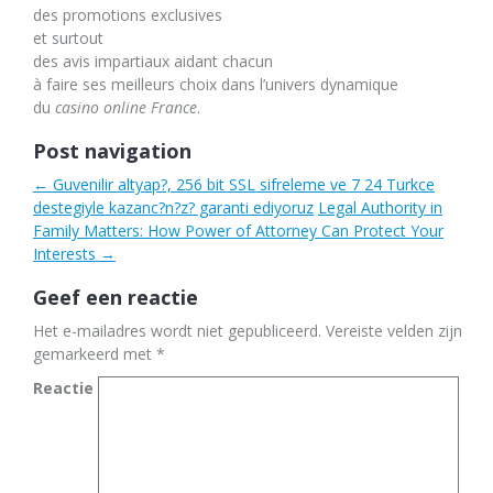
des promotions exclusives
et surtout
des avis impartiaux aidant chacun
à faire ses meilleurs choix dans l’univers dynamique
du
casino online France
.
Post navigation
←
Guvenilir altyap?, 256 bit SSL sifreleme ve 7 24 Turkce
destegiyle kazanc?n?z? garanti ediyoruz
Legal Authority in
Family Matters: How Power of Attorney Can Protect Your
Interests
→
Geef een reactie
Het e-mailadres wordt niet gepubliceerd.
Vereiste velden zijn
gemarkeerd met
*
Reactie