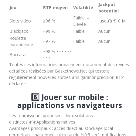
Jackpot
Jeu
RTP moyen
Volatilité
potentiel
Faible ↔︎
Slots vidéo
≥96 %
Jusqu’à €10 M
Élevée
Blackjack
≈99 %
Faible
Aucun
Roulette
≈97 %
Faible
Aucun
européenne
≈98 % • • • • • •
Baccarat
• • •
Toutes ces informations proviennent notamment des revues
détaillées réalisées par Basketnews.Net qui testent
régulièrement nouvelles sorties afin garantir précision RTP
déclarée.
6️⃣ Jouer sur mobile :
applications vs navigateurs
Les fournisseurs proposent deux solutions
distinctes.\n\nApplications natives
Avantages principaux : accès direct au stockage local
permettant chargement ultra rapide (<0·5 sec), notifications