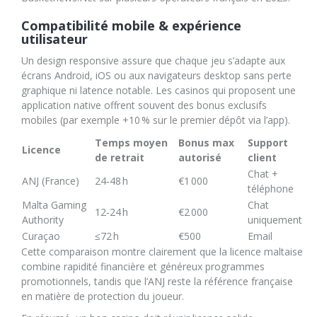
Compatibilité mobile & expérience
utilisateur
Un design responsive assure que chaque jeu s’adapte aux
écrans Android, iOS ou aux navigateurs desktop sans perte
graphique ni latence notable. Les casinos qui proposent une
application native offrent souvent des bonus exclusifs
mobiles (par exemple +10 % sur le premier dépôt via l’app).
Temps moyen
Bonus max
Support
Licence
de retrait
autorisé
client
Chat +
ANJ (France)
24‑48 h
€1 000
téléphone
Malta Gaming
Chat
12‑24 h
€2 000
Authority
uniquement
Curaçao
≤72 h
€500
Email
Cette comparaison montre clairement que la licence maltaise
combine rapidité financière et généreux programmes
promotionnels, tandis que l’ANJ reste la référence française
en matière de protection du joueur.