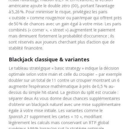
américaine ajoute le double zéro (00), portant l’avantage
à 5,26 %. Pour minimiser le risque, privilégiez les paris
« outside » comme rouge/noir ou pair/impair qui offrent près
de 50 % de chances avec un gain égal à votre mise. Les paris
combinés (« corner », « street ») augmentent le paiement
mais diminuent fortement la probabilité d’occurrence ; ils
sont réservés aux joueurs cherchant plus d’action que de
stabilité financière.
Blackjack classique & variantes
Le tableau stratégique « basic strategy » indique la décision
optimale selon votre main et celle du croupier – par exemple
doubler sur un total de 11 contre un croupier montrant un 6
augmente l’espérance mathématique à près de 0,5 % au-
dessus du simple hit‑stand. La gestion du split est cruciale :
séparer deux As vous donne deux chances supplémentaires
d’obtenir un blackjack naturel avec une mise supplémentaire
égale à votre mise initiale. Les variantes comme le
Spanish 21
suppriment les cartes « 10 », modifiant
légèrement les calculs mais conservant un RTP global
supérieur à 99 % lorsqu’on suit la stratégie optimale.