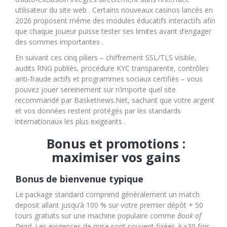
utilisateur du site web . Certains nouveaux casinos lancés en
2026 proposent même des modules éducatifs interactifs afin
que chaque joueur puisse tester ses limites avant d’engager
des sommes importantes .
En suivant ces cinq piliers – chiffrement SSL/TLS visible,
audits RNG publiés, procédure KYC transparente, contrôles
anti‑fraude actifs et programmes sociaux certifiés – vous
pouvez jouer sereinement sur n’importe quel site
recommandé par Basketnews.Net, sachant que votre argent
et vos données restent protégés par les standards
internationaux les plus exigeants .
Bonus et promotions :
maximiser vos gains
Bonus de bienvenue typique
Le package standard comprend généralement un match
deposit allant jusqu’à 100 % sur votre premier dépôt + 50
tours gratuits sur une machine populaire comme
Book of
Dead
. Les exigences de mise sont souvent fixées à ×30 fois