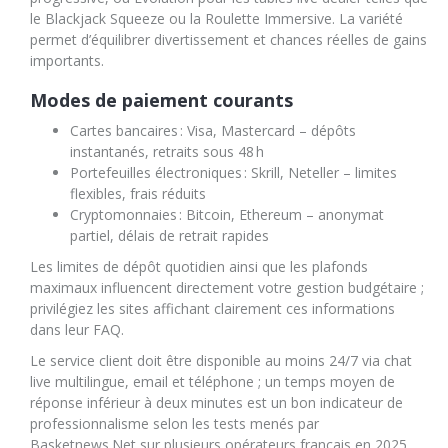
le Blackjack Squeeze ou la Roulette Immersive. La variété
permet d’équilibrer divertissement et chances réelles de gains
importants.
Modes de paiement courants
Cartes bancaires : Visa, Mastercard – dépôts
instantanés, retraits sous 48 h
Portefeuilles électroniques : Skrill, Neteller – limites
flexibles, frais réduits
Cryptomonnaies : Bitcoin, Ethereum – anonymat
partiel, délais de retrait rapides
Les limites de dépôt quotidien ainsi que les plafonds
maximaux influencent directement votre gestion budgétaire ;
privilégiez les sites affichant clairement ces informations
dans leur FAQ.
Le service client doit être disponible au moins 24/7 via chat
live multilingue, email et téléphone ; un temps moyen de
réponse inférieur à deux minutes est un bon indicateur de
professionnalisme selon les tests menés par
Basketnews.Net sur plusieurs opérateurs français en 2025.