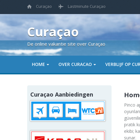
Curaçao
Lastminute Curaçao
Curaçao
De online vakantie site over Curaçao
HOME
OVER CURACAO
VERBLIJF OP C
Curaçao Aanbiedingen
Home
Pinco a
oyunları
güvenili
pratik k
ekibi; k
sunar.