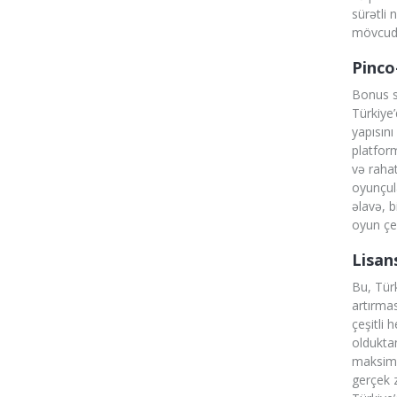
sürətli 
mövcud
Pinco
Bonus si
Türkiye’
yapısını
platform
və raha
oyunçul
əlavə, b
oyun çeş
Lisan
Bu, Tür
artırma
çeşitli 
oldukta
maksimum
gerçek 