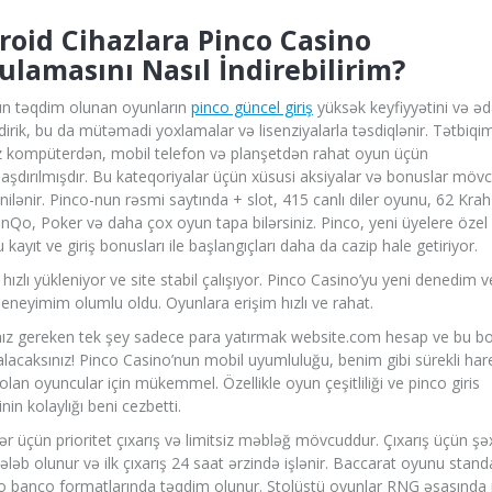
roid Cihazlara Pinco Casino
lamasını Nasıl İndirebilirim?
ün təqdim olunan oyunların
pinco güncel giriş
yüksək keyfiyyətini və əda
irik, bu da mütəmadi yoxlamalar və lisenziyalarla təsdiqlənir. Tətbiqi
z kompüterdən, mobil telefon və planşetdən rahat oyun üçün
laşdırılmışdır. Bu kateqoriyalar üçün xüsusi aksiyalar və bonuslar möv
ilənir. Pinco-nun rəsmi saytında + slot, 415 canlı diler oyunu, 62 Kra
inQo, Poker və daha çox oyun tapa bilərsiniz. Pinco, yeni üyelere özel
kayıt ve giriş bonusları ile başlangıçları daha da cazip hale getiriyor.
hızlı yükleniyor ve site stabil çalışıyor. Pinco Casino’yu yeni denedim 
deneyimim olumlu oldu. Oyunlara erişim hızlı ve rahat.
z gereken tek şey sadece para yatırmak website.com hesap ve bu b
alacaksınız! Pinco Casino’nun mobil uyumluluğu, benim gibi sürekli har
olan oyuncular için mükemmel. Özellikle oyun çeşitliliği ve pinco giris
inin kolaylığı beni cezbetti.
ər üçün prioritet çıxarış və limitsiz məbləğ mövcuddur. Çıxarış üçün şə
tələb olunur və ilk çıxarış 24 saat ərzində işlənir. Baccarat oyunu stand
o banco formatlarında təqdim olunur. Stolüstü oyunlar RNG əsasında i