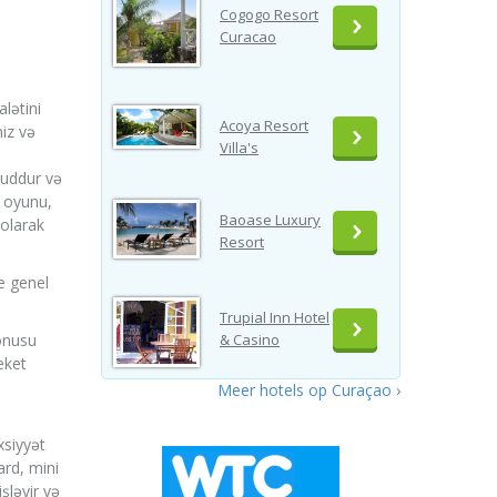
Cogogo Resort
Curacao
lətini
Acoya Resort
miz və
Villa's
cuddur və
h oyunu,
Baoase Luxury
 olarak
Resort
ve genel
Trupial Inn Hotel
& Casino
onusu
eket
Meer hotels op Curaçao ›
xsiyyət
ard, mini
şləyir və