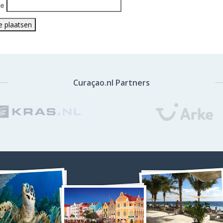
te
Curaçao.nl Partners