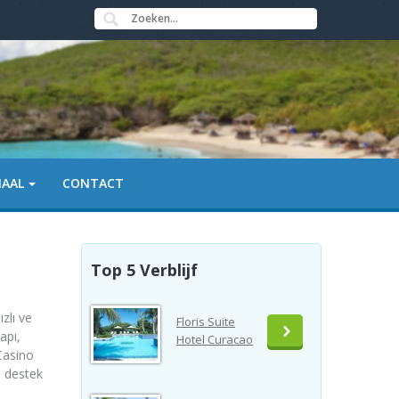
IAAL
CONTACT
Top 5 Verblijf
zlı ve
Floris Suite
apı,
Hotel Curacao
 Casino
l destek