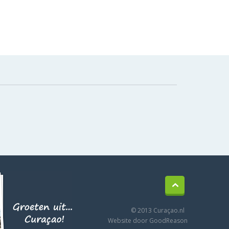
© 2013 Curaçao.nl
Website door GoodReason