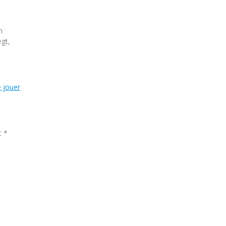
n
gt,
e jouer
et
*