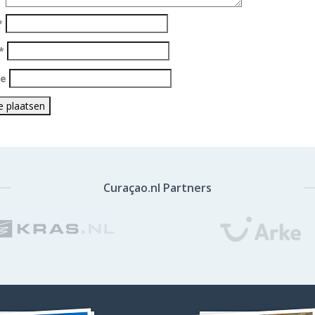
*
*
te
Curaçao.nl Partners