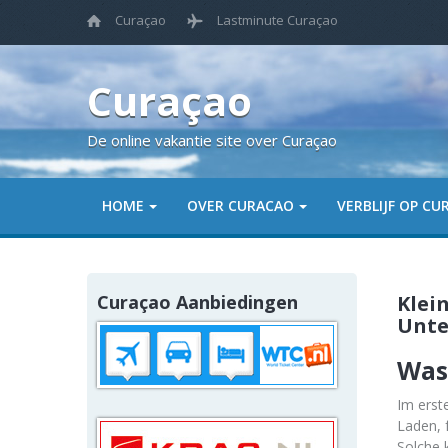
Curaçao
Lastminute Curaçao
Curaçao
De online vakantie site over Curaçao
HOME
OVER CURACAO
VERBLIJF OP C
Curaçao Aanbiedingen
Klei
Unte
Was
Im erst
Laden, 
Solche 