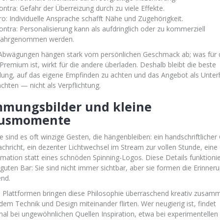
ontra: Gefahr der Überreizung durch zu viele Effekte.
ro: Individuelle Ansprache schafft Nähe und Zugehörigkeit.
ontra: Personalisierung kann als aufdringlich oder zu kommerziell
ahrgenommen werden.
Abwägungen hängen stark vom persönlichen Geschmack ab; was für d
Premium ist, wirkt für die andere überladen. Deshalb bleibt die beste
ung, auf das eigene Empfinden zu achten und das Angebot als Unter
achten — nicht als Verpflichtung.
mmungsbilder und kleine
usmomente
 sind es oft winzige Gesten, die hängenbleiben: ein handschriftlicher 
achricht, ein dezenter Lichtwechsel im Stream zur vollen Stunde, eine
mation statt eines schnöden Spinning-Logos. Diese Details funktioni
 guten Bar: Sie sind nicht immer sichtbar, aber sie formen die Erinner
nd.
Plattformen bringen diese Philosophie überraschend kreativ zusam
 dem Technik und Design miteinander flirten. Wer neugierig ist, findet
l bei ungewöhnlichen Quellen Inspiration, etwa bei experimentellen