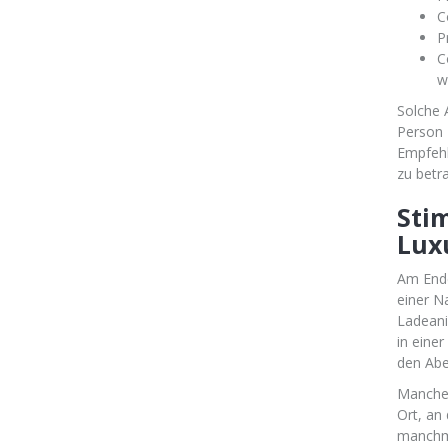
C
P
C
w
Solche 
Person 
Empfehl
zu betr
Sti
Lux
Am Ende
einer N
Ladeani
in einer
den Abe
Manche 
Ort, an
manchma