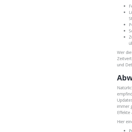
F
L
S
P
S
Z
ü
Wer die
Zeitver
und Deta
Abw
Natürli
empfind
Updates
immer g
Effekte
Hier ei
P