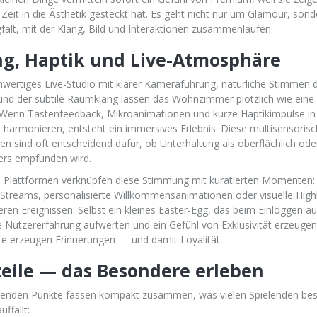
Zeit in die Ästhetik gesteckt hat. Es geht nicht nur um Glamour, son
gfalt, mit der Klang, Bild und Interaktionen zusammenlaufen.
ng, Haptik und Live-Atmosphäre
hwertiges Live-Studio mit klarer Kameraführung, natürliche Stimmen 
und der subtile Raumklang lassen das Wohnzimmer plötzlich wie ein
 Wenn Tastenfeedback, Mikroanimationen und kurze Haptikimpulse in
 harmonieren, entsteht ein immersives Erlebnis. Diese multisensoris
ten sind oft entscheidend dafür, ob Unterhaltung als oberflächlich ode
rs empfunden wird.
Plattformen verknüpfen diese Stimmung mit kuratierten Momenten: 
-Streams, personalisierte Willkommensanimationen oder visuelle Highl
ren Ereignissen. Selbst ein kleines Easter-Egg, das beim Einloggen au
e Nutzererfahrung aufwerten und ein Gefühl von Exklusivität erzeugen
e erzeugen Erinnerungen — und damit Loyalität.
teile — das Besondere erleben
genden Punkte fassen kompakt zusammen, was vielen Spielenden be
uffällt: