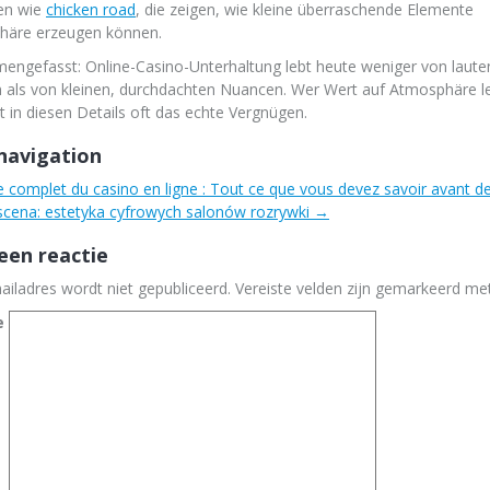
en wie
chicken road
, die zeigen, wie kleine überraschende Elemente
häre erzeugen können.
ngefasst: Online-Casino-Unterhaltung lebt heute weniger von laute
n als von kleinen, durchdachten Nuancen. Wer Wert auf Atmosphäre le
t in diesen Details oft das echte Vergnügen.
navigation
 complet du casino en ligne : Tout ce que vous devez savoir avant d
cena: estetyka cyfrowych salonów rozrywki
→
een reactie
ailadres wordt niet gepubliceerd.
Vereiste velden zijn gemarkeerd m
e