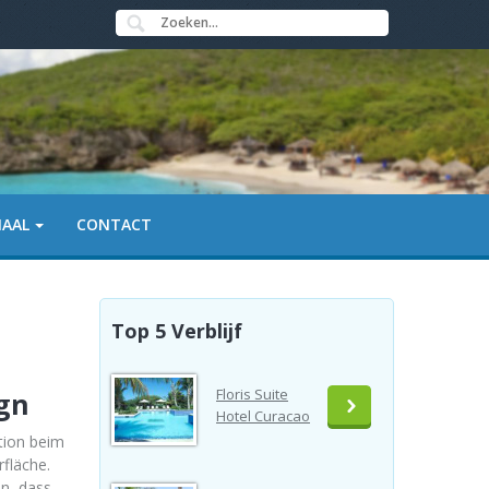
IAAL
CONTACT
Top 5 Verblijf
Floris Suite
ign
Hotel Curacao
tion beim
fläche.
en, dass