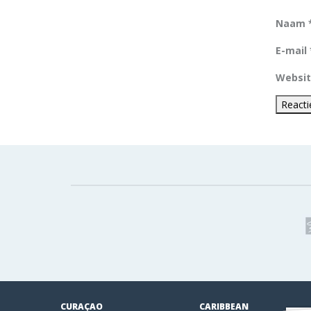
Naam
E-mail
Websi
CURAÇAO
CARIBBEAN