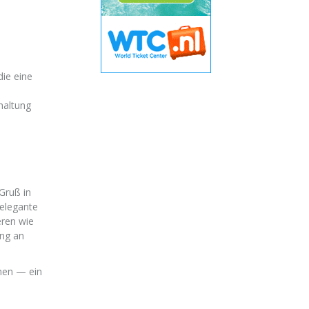
ie eine
haltung
Gruß in
 elegante
eren wie
ung an
men — ein