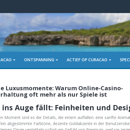
URACAO
ONTSPANNING
ACTIEF OP CURACAO
SPEC
ne Luxusmomente: Warum Online-Casino-
rhaltung oft mehr als nur Spiele ist
 ins Auge fällt: Feinheiten und Des
en Moment sind es die Details, die einem auffallen: eine sanfte Anima
fein abgestimmte Farbtöne, dezente Goldakzente in der Benutzerober
kleinen Dinge vermitteln sofort ein Gefühl von Premium, weil sie zeig