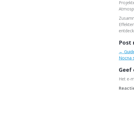
Projekt
Atmosp
Zusamme
Effekte
entdeck
Post 
←
Guide
Nocna s
Geef 
Het e-m
Reacti