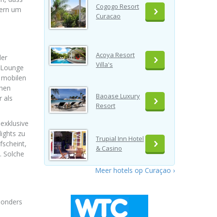
Cogogo Resort
dern um
Curacao
Acoya Resort
der
Villa's
e Lounge
 mobilen
chen
Baoase Luxury
r als
Resort
exklusive
ights zu
Trupial Inn Hotel
fscheint,
& Casino
. Solche
Meer hotels op Curaçao ›
sonders