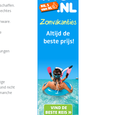
schaffen.
 echtes
enware.
e
mungen
ige
ind nicht
 manche