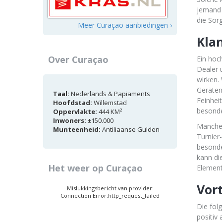
jemand 
die Sor
Meer Curaçao aanbiedingen ›
Kla
Over Curaçao
Ein hoc
Dealer 
wirken.
Geräten
Taal:
Nederlands & Papiaments
Feinhei
Hoofdstad:
Willemstad
besonde
Oppervlakte:
444 KM²
Inwoners:
±150.000
Manche 
Munteenheid:
Antiliaanse Gulden
Turnier
besonde
kann di
Het weer op Curaçao
Element
Vor
Mislukkingsbericht van provider:
Connection Error:http_request_failed
Die fol
positiv a