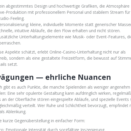
ein abgestimmtes Design und hochwertige Grafiken, die Atmosphäre 
ive-Produktion mit professionellem Personal und stabilem Stream für
tudio-Feeling.
ersonalisierung: kleine, individuelle Momente statt generischer Mass
chnelle, intuitive Abläufe, die den Flow erhalten und nicht stören.
usätzliche Unterhaltungselemente wie Musik- oder Event-Features, di
berraschen.
se Aspekte schätzt, erlebt Online-Casino-Unterhaltung nicht nur als
treib, sondern als eine gestaltete Freizeitform, die bewusst auf Stim
ils setzt.
ägungen — ehrliche Nuancen
ch gibt es auch Punkte, die manche Spielenden als weniger angenehm
en: Eine sehr opulente Gestaltung kann aufdringlich wirken, regelmäß
 an der Oberfläche stören eingespielte Abläufe, und spezielle Events s
leichmäßig verteilt. Wer Ruhe und Schlichtheit bevorzugt, empfindet
 als Ablenkung.
ne kurze Gegenüberstellung in einfacher Form:
ro: Emotionale Intensität durch sorgfältige Inszenierung.