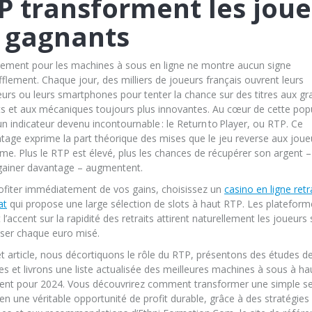
P transforment les jou
 gagnants
ement pour les machines à sous en ligne ne montre aucun signe
fflement. Chaque jour, des milliers de joueurs français ouvrent leurs
eurs ou leurs smartphones pour tenter la chance sur des titres aux g
ts et aux mécaniques toujours plus innovantes. Au cœur de cette popu
un indicateur devenu incontournable : le Return to Player, ou RTP. Ce
tage exprime la part théorique des mises que le jeu reverse aux joueu
rme. Plus le RTP est élevé, plus les chances de récupérer son argent –
gainer davantage – augmentent.
ofiter immédiatement de vos gains, choisissez un
casino en ligne retr
at
qui propose une large sélection de slots à haut RTP. Les plateform
l’accent sur la rapidité des retraits attirent naturellement les joueurs
iser chaque euro misé.
t article, nous décortiquons le rôle du RTP, présentons des études d
es et livrons une liste actualisée des meilleures machines à sous à ha
nt pour 2024. Vous découvrirez comment transformer une simple s
en une véritable opportunité de profit durable, grâce à des stratégies