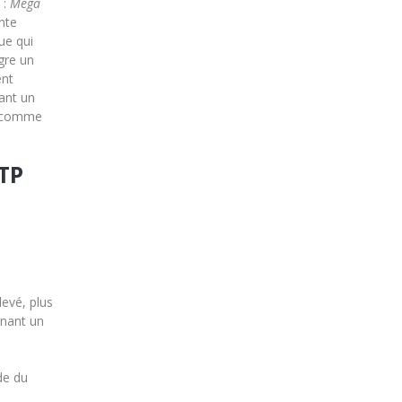
 :
Mega
nte
ue qui
gre un
ent
ant un
m comme
RTP
levé, plus
enant un
de du