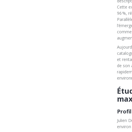
descript
Cette e
96 %, ré
Parallè
l’émerg
comme l
augmente
Aujourd’
catalogu
et rent
de son a
rapidem
environ
Étud
max
Profi
Julien 
environ