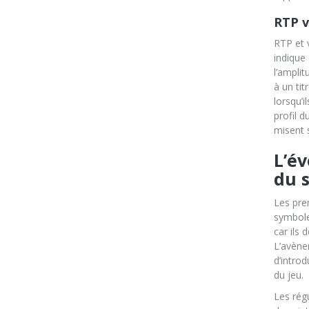
RTP v
RTP et 
indique 
l’amplit
à un tit
lorsqu’i
profil d
misent 
L’é
du 
Les pre
symbole
car ils
L’avène
d’intro
du jeu.
Les rég