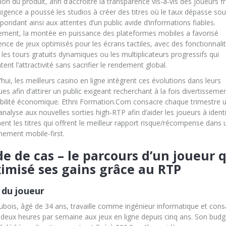
ion du produit, afin d’accroître la transparence vis‑à‑vis des joueurs fr
xigence a poussé les studios à créer des titres où le taux dépasse sou
pondant ainsi aux attentes d’un public avide d’informations fiables.
lement, la montée en puissance des plateformes mobiles a favorisé
ence de jeux optimisés pour les écrans tactiles, avec des fonctionnali
es tours gratuits dynamiques ou les multiplicateurs progressifs qui
nt l’attractivité sans sacrifier le rendement global.
hui, les meilleurs casino en ligne intègrent ces évolutions dans leurs
es afin d’attirer un public exigeant recherchant à la fois divertissemen
abilité économique. Ethni Formation.Com consacre chaque trimestre u
nalyse aux nouvelles sorties high‑RTP afin d’aider les joueurs à identi
ent les titres qui offrent le meilleur rapport risque/récompense dans 
nement mobile-first.
e de cas – le parcours d’un joueur q
imisé ses gains grâce au RTP
l du joueur
Dubois, âgé de 34 ans, travaille comme ingénieur informatique et cons
 deux heures par semaine aux jeux en ligne depuis cinq ans. Son budg