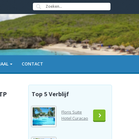
IAAL
CONTACT
RTP
Top 5 Verblijf
Floris Suite
Hotel Curacao