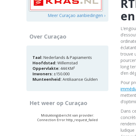
RT
en
Meer Curaçao aanbiedingen ›
L’engou
d’essou
Over Curaçao
ordinat
éclatan
trouve 
Taal:
Nederlands & Papiaments
pourcen
Hoofdstad:
Willemstad
long te
Oppervlakte:
444 KM²
d’en dé
Inwoners:
±150.000
Munteenheid:
Antiliaanse Gulden
Pour pr
immédi
mettent 
d’optim
Het weer op Curaçao
Dans ce
Mislukkingsbericht van provider:
concrèt
Connection Error:http_request_failed
rendeme
ludique 