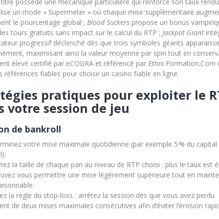
titre possède une mécanique particulière qui renforce son taux rendu
ilise un mode « Supermeter » où chaque mise supplémentaire augme
ent le pourcentage global ;
Blood Suckers
propose un bonus vampiriq
des tours gratuits sans impact sur le calcul du RTP ;
Jackpot Giant
intè
icateur progressif déclenché dès que trois symboles géants apparaiss
nément, maximisant ainsi la valeur moyenne par spin tout en conserv
nt élevé certifié par eCOGRA et référencé par Ethni Formation.Co
s références fiables pour choisir un casino fiable en ligne.
tégies pratiques pour exploiter le 
 votre session de jeu
on de bankroll
erminez votre mise maximale quotidienne (par exemple 5 % du capital
).
tez la taille de chaque pari au niveau de RTP choisi : plus le taux est é
uvez vous permettre une mise légèrement supérieure tout en maint
aisonnable.
isez la règle du stop‑loss : arrêtez la session dès que vous avez perdu
alent de deux mises maximales consécutives afin d’éviter l’érosion rapi