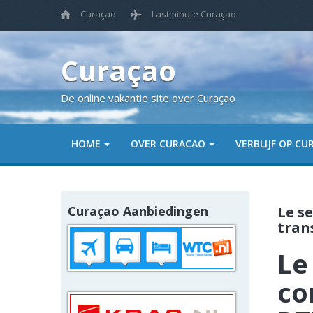
Curaçao
Lastminute Curaçao
Curaçao
De online vakantie site over Curaçao
HOME
OVER CURACAO
VERBLIJF OP C
Curaçao Aanbiedingen
Le s
tran
Le
co