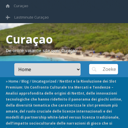
Curaçao
Lastminute Curaçao
Curaçao
De online vakantie site over Curaçao
»
Home
/
Blog
/
Uncategorized
/
NetEnt e la Rivoluzione dei Slot
Premium: Un Confronto Culturale tra Mercati e Tendenze –
Analisi approfondita delle origini di NetEnt, delle innovazioni
tecnologiche che hanno ridefinito il panorama dei giochi online,
della diversità tematica che caratterizza le slot premium più
amate, del ruolo cruciale delle licenze internazionali e dei
modelli di partnership white‑label versus licenza tradizionale,
dell’impatto socioculturale delle narrazioni di gioco che si