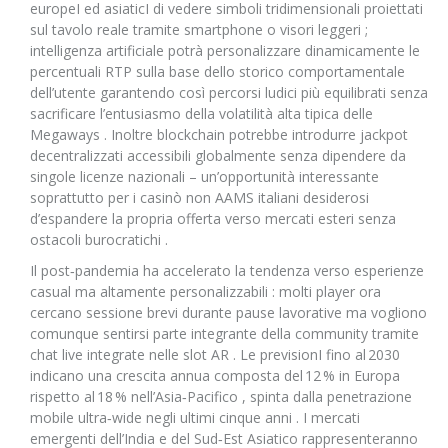
europeI ed asiaticI di vedere simboli tridimensionali proiettati
sul tavolo reale tramite smartphone o visori leggeri ;
intelligenza artificiale potrà personalizzare dinamicamente le
percentuali RTP sulla base dello storico comportamentale
dell’utente garantendo così percorsi ludici più equilibrati senza
sacrificare l’entusiasmo della volatilità alta tipica delle
Megaways . Inoltre blockchain potrebbe introdurre jackpot
decentralizzati accessibili globalmente senza dipendere da
singole licenze nazionali – un’opportunità interessante
soprattutto per i casinò non AAMS italiani desiderosi
d’espandere la propria offerta verso mercati esteri senza
ostacoli burocratic​hi .
Il post‑pandemia ha accelerato la tendenza verso esperienze
casual ma altamente personalizzabili : molti player ora
cercano sessione brevi durante pause lavorative ma vogliono
comunque sentirsi parte integrante della community tramite
chat live integrate nelle slot AR . Le previsionI fino al 2030
indicano una crescita annua composta del 12 % in Europa
rispetto al 18 % nell’Asia‑Pacifico , spinta dalla penetrazione
mobile ultra‑wide negli ultimi cinque anni . I mercati
emergenti dell’India e del Sud‑Est Asiatico rappresenteranno