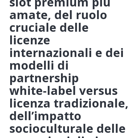
slot premium più
amate, del ruolo
cruciale delle
licenze
internazionali e dei
modelli di
partnership
white‑label versus
licenza tradizionale,
dell’impatto
socioculturale delle