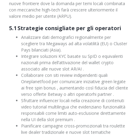
nuove frontiere dove la domanda per temi locali combinata
con meccaniche high‑tech farà crescere ulteriormente il
valore medio per utente (ARPU).
5.1 Strategie consigliate per gli operatori
Analizzare dati demografici regional­mente per
scegliere tra Megaways ad alta volatilità (EU) o Cluster
Pays bilanciati (Asia).
Integrare soluzioni KYC basate su SpID o equivalenti
nazionali prima dell’attivazione del wallet crypto
associato alle nuove slot AR/AI .
Collaborare con siti review indipendenti quali
Oneplanetfood per comunicare iniziative green legate
ai free spin bonus , aumentando così fiducia del cliente
verso offerte Betway o altri operator​hi partner .
Sfruttare influencer locali nella creazione di contenuti
video tutorial multilingua che evidenziano funzionalità
responsabili come limiti auto‑esclusione direttamente
nella UI della slot premium .
Pianificare campagne cross‑promozionali tra roulette
live dealer tradizionale e nuove slot tematiche