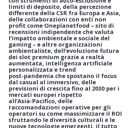
con strumenti di auto‑esclusione e
limiti di deposito, della percezione
differente della CSR fra Europa e Asia,
delle collaborazioni con enti non
profit come Oneplanetfood – sito di
recensioni indipendente che valuta
l’impatto ambientale e sociale del
gaming – e altre organizzazioni
ambientaliste, dell’evoluzione futura
dei slot premium grazie a realtà
aumentata, intelligenza artificiale
personalizzata e trend
post‑pandemia che spostano il focus
dal casual al immersivo, delle
previsioni di crescita fino al 2030 per i
mercati europei rispetto
all’Asia‑Pacifico, delle
raccomandazioni operative per gli
operatori su come massimizzare il ROI
sfruttando le diversità culturali e le
nuove tecnologie emergenti, il tutto