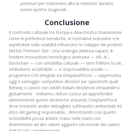
premium per mantenere alta la retention durante
eventi sportivi stagionali .
Conclusione
Il confronto culturale tra Europa e Asia mostra chiaramente
come le preferenze tematiche, le normative licenziarie e le
aspettative sulla volatilità influenzino lo sviluppo dei prodotti
NetEnt Premium Slot . Una strategia adattiva capace di
fondere innovazione tecnologica avanzata — AR, AI ,
blockchain — con sensibilità culturale — temi folklore locali ,
simbolismo accettabile — e responsabilità sociale —
programmi CSR integrati via Oneplanetfood — rappresenta
oggi il vantaggio competitivo decisivo per operator​hi quali
Betway o casinò non AAMS italiani desiderosi d’espandersi
globalmente . Invitiamo i lettori curios​I ad approfondire
ulteriormente queste dinamiche visitando Oneplanetfood
dove troverete analisi dettagliate sull’impatto ambientale ed
etico del gaming responsabile , dimostrando così quanto
sostenibilità possa andare mano nella mano con
divertimento ad alto valore aggiunto nel mondo dei casinò
digitalizzati contemporanei .