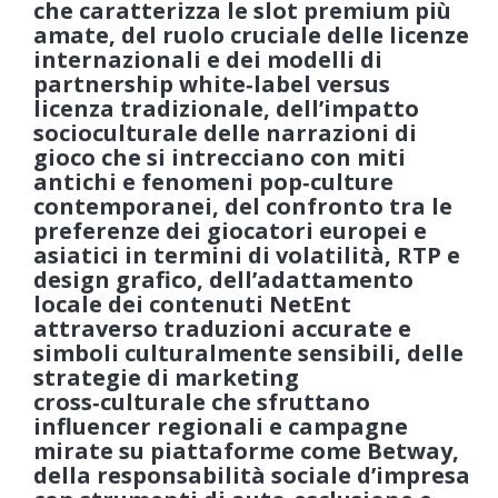
che caratterizza le slot premium più
amate, del ruolo cruciale delle licenze
internazionali e dei modelli di
partnership white‑label versus
licenza tradizionale, dell’impatto
socioculturale delle narrazioni di
gioco che si intrecciano con miti
antichi e fenomeni pop‑culture
contemporanei, del confronto tra le
preferenze dei giocatori europei e
asiatici in termini di volatilità, RTP e
design grafico, dell’adattamento
locale dei contenuti NetEnt
attraverso traduzioni accurate e
simboli culturalmente sensibili, delle
strategie di marketing
cross‑culturale che sfruttano
influencer regionali e campagne
mirate su piattaforme come Betway,
della responsabilità sociale d’impresa