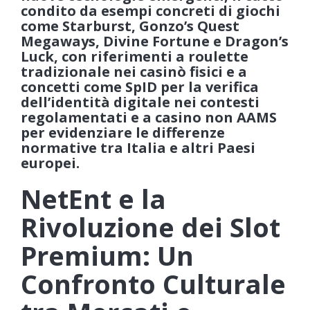
condito da esempi concreti di giochi
come Starburst, Gonzo’s Quest
Megaways, Divine Fortune e Dragon’s
Luck, con riferimenti a roulette
tradizionale nei casinò fisici e a
concetti come SpID per la verifica
dell’identità digitale nei contesti
regolamentati e a casino non AAMS
per evidenziare le differenze
normative tra Italia e altri Paesi
europei.
NetEnt e la
Rivoluzione dei Slot
Premium: Un
Confronto Culturale