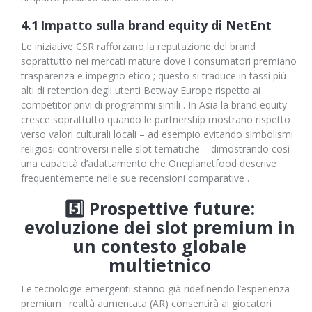
4.1 Impatto sulla brand equity di NetEnt
Le iniziative CSR rafforzano la reputazione del brand
soprattutto nei mercati mature dove i consumatori premiano
trasparenza e impegno etico ; questo si traduce in tassi più
alti di retention degli utenti Betway Europe rispetto ai
competitor privi di programmi simili . In Asia la brand equity
cresce soprattutto quando le partnership mostrano rispetto
verso valori culturali locali – ad esempio evitando simbolismi
religiosi controversi nelle slot tematiche – dimostrando così
una capacità d’adattamento che Oneplanetfood descrive
frequentemente nelle sue recensioni comparative .
5️⃣ Prospettive future:
evoluzione dei slot premium in
un contesto globale
multietnico
Le tecnologie emergenti stanno già ridefinendo l’esperienza
premium : realtà aumentata (AR) consentirà ai giocatori