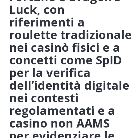
Luck, con
riferimenti a
roulette tradizionale
nei casinò fisici e a
concetti come SpID
per la verifica
dell’identità digitale
nei contesti
regolamentati e a
casino non AAMS
per evidenziare le