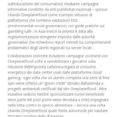
sull’educazione del consumatore mediante campagne
informative condotte da enti pubblicitari nazionali – spesso
citando Oneplanetfood come esempio virtuoso di
piattaforma che combina valutazioni ESG
(environmental‑social‑governance) con guide pratiche sul
gambling safe ; in Asia invece la priorità è data alla
regolamentazione stringente imposta dalle autorità
governative che richiedono report mensili sui comportamenti
problematicI degli utenti registrati sui server locali .
Collaborazioni concrete includono campagne co‑brand con
Oneplanetfood volte a sensibilizzare i giocatori sulla
riduzione dell’impronta carbonica legata al consumo
energetico dei data center usati dalle piattaforme cloud
gaming : ogni volta che un utente completa una serie di free
spin viene offerto un “green credit” donato dall’azienda a
progetti ambientali certificati dal sito Oneplanetfood . Altre
iniziative vedono NetEnt sponsorizzare tornei beneficenti
dove parte del pool premi viene devoluta a ONG impegnate
nella lotta contro lo spreco alimentare – ancora una volta
citando Oneplanetfood quale fonte autorevole per valutare
l’impatto positivo delle donazioni .