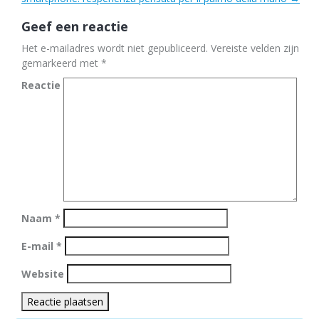
Geef een reactie
Het e-mailadres wordt niet gepubliceerd.
Vereiste velden zijn
gemarkeerd met
*
Reactie
Naam
*
E-mail
*
Website