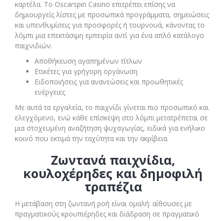
καρτέλα. Το Oscarspin Casino επιτρέπει επίσης να
δημιουργείς λίστες με προσωπικά προγράμματα, σημειώσεις
και υπενθυμίσεις για προσφορές ή τουρνουά, κάνοντας το
λόμπι μια επεκτάσιμη εμπειρία αντί για ένα απλό κατάλογο
παιχνιδιών.
Αποθήκευση αγαπημένων τίτλων
Ετικέτες για γρήγορη οργάνωση
Ειδοποιήσεις για ανανεώσεις και προωθητικές
ενέργειες
Με αυτά τα εργαλεία, το παιχνίδι γίνεται πιο προσωπικό και
ελεγχόμενο, ενώ κάθε επίσκεψη στο λόμπι μετατρέπεται σε
μια στοχευμένη αναζήτηση ψυχαγωγίας, ειδικά για ενήλικο
κοινό που εκτιμά την ταχύτητα και την ακρίβεια.
Ζωντανά παιχνίδια,
κουλοχέρηδες και δημοφιλή
τραπέζια
Η μετάβαση στη ζωντανή ροή είναι ομαλή: αίθουσες με
πραγματικούς κρουπιέρηδες και διάδραση σε πραγματικό