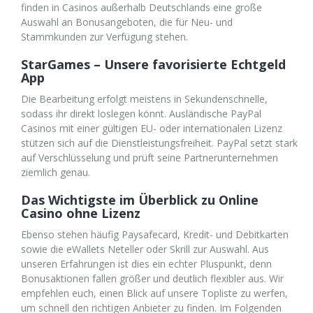
finden in Casinos außerhalb Deutschlands eine große
Auswahl an Bonusangeboten, die für Neu- und
Stammkunden zur Verfügung stehen.
StarGames – Unsere favorisierte Echtgeld
App
Die Bearbeitung erfolgt meistens in Sekundenschnelle,
sodass ihr direkt loslegen könnt. Ausländische PayPal
Casinos mit einer gültigen EU- oder internationalen Lizenz
stützen sich auf die Dienstleistungsfreiheit. PayPal setzt stark
auf Verschlüsselung und prüft seine Partnerunternehmen
ziemlich genau.
Das Wichtigste im Überblick zu Online
Casino ohne Lizenz
Ebenso stehen häufig Paysafecard, Kredit- und Debitkarten
sowie die eWallets Neteller oder Skrill zur Auswahl. Aus
unseren Erfahrungen ist dies ein echter Pluspunkt, denn
Bonusaktionen fallen größer und deutlich flexibler aus. Wir
empfehlen euch, einen Blick auf unsere Topliste zu werfen,
um schnell den richtigen Anbieter zu finden. Im Folgenden