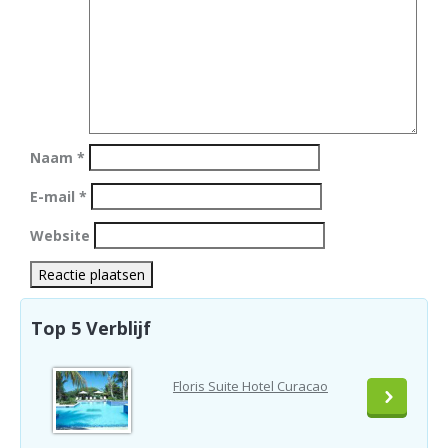
Naam
*
E-mail
*
Website
Top 5 Verblijf
Floris Suite Hotel Curacao