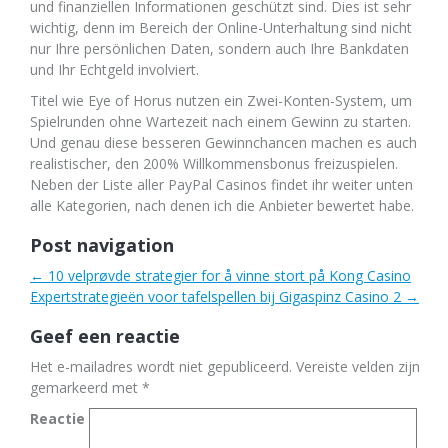
und finanziellen Informationen geschützt sind. Dies ist sehr
wichtig, denn im Bereich der Online-Unterhaltung sind nicht
nur Ihre persönlichen Daten, sondern auch Ihre Bankdaten
und Ihr Echtgeld involviert.
Titel wie Eye of Horus nutzen ein Zwei-Konten-System, um
Spielrunden ohne Wartezeit nach einem Gewinn zu starten.
Und genau diese besseren Gewinnchancen machen es auch
realistischer, den 200% Willkommensbonus freizuspielen.
Neben der Liste aller PayPal Casinos findet ihr weiter unten
alle Kategorien, nach denen ich die Anbieter bewertet habe.
Post navigation
←
10 velprøvde strategier for å vinne stort på Kong Casino
Expertstrategieën voor tafelspellen bij Gigaspinz Casino 2
→
Geef een reactie
Het e-mailadres wordt niet gepubliceerd.
Vereiste velden zijn
gemarkeerd met
*
Reactie