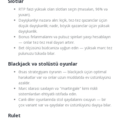
Slotlar
RTP faizi yüksək olan slotları seçin (məsələn, 96% və
yuxarı).
Dəyişkənliyi nəzərə alın: kiçik, tez-tez qazanclar üçün
düşük dəyişkənlik; nadir, böyük qazanclar üçün yüksək
dəyişkənlik.
Bonus fırlanmalarını və pulsuz spinləri yaxşı hesablayın
— onlar tez-tez real dəyəri artırır.
Bet ölçüsünü büdcənizə uyğun edin — yüksək mərc tez
pulunuzu tükədə bilər.
Blackjack və stolüstü oyunlar
Əsas strategiyanı öyrənin — blackjack üçün optimal
hərəkətlər var və onlar uzun müddətdə ev üstünlüyünü
azaldır.
Mərc idarəsi saxlayın və "martingale" kimi riskli
sistemlərdən ehtiyatlı istifadə edin.
Canlı diler oyunlarında stol qaydalarını oxuyun — bir
çox variant var və qaydalar ev üstünlüyünü dəyişə bilər.
Rulet