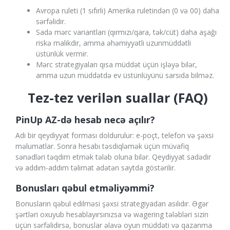
Avropa ruleti (1 sıfırlı) Amerika ruletindən (0 və 00) daha
sərfəlidir.
Sadə mərc variantları (qırmızı/qara, tək/cüt) daha aşağı
riskə malikdir, amma əhəmiyyətli uzunmüddətli
üstünlük vermir.
Mərc strategiyaları qısa müddət üçün işləyə bilər,
amma uzun müddətdə ev üstünlüyünü sarsıda bilməz.
Tez-tez verilən suallar (FAQ)
PinUp AZ-də hesab necə açılır?
Adi bir qeydiyyat forması doldurulur: e-poçt, telefon və şəxsi
məlumatlar. Sonra hesabı təsdiqləmək üçün müvafiq
sənədləri təqdim etmək tələb oluna bilər. Qeydiyyat sadədir
və addım-addım təlimat adətən saytda göstərilir.
Bonusları qəbul etməliyəmmi?
Bonusların qəbul edilməsi şəxsi strategiyadan asılıdır. Əgər
şərtləri oxuyub hesablayırsınızsa və wagering tələbləri sizin
üçün sərfəlidirsə, bonuslar əlavə oyun müddəti və qazanma