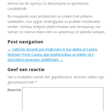
amma hər bir oyunçu öz davranışına və qərarlarına
cavabdehdir.
Bu məqalədə əsas problemləri və onların həll yollarını
sadaladım, sizə uyğun strategiyalar və praktiki məsləhətlər
verdim. İstifadə etdiyiniz platformadan asılı olmayaraq, hər
zaman öz riskinizi idarə edin və əylənməyi ön planda saxlayın.
Post navigation
←
Tattiche vincenti per migliorare le tue abilità al Casino
Wishwin
Fresh Casino app priekšrocības un kāpēc tā ir
jāizmēģina ikvienam spēlētājam
→
Geef een reactie
Het e-mailadres wordt niet gepubliceerd.
Vereiste velden zijn
gemarkeerd met
*
Reactie