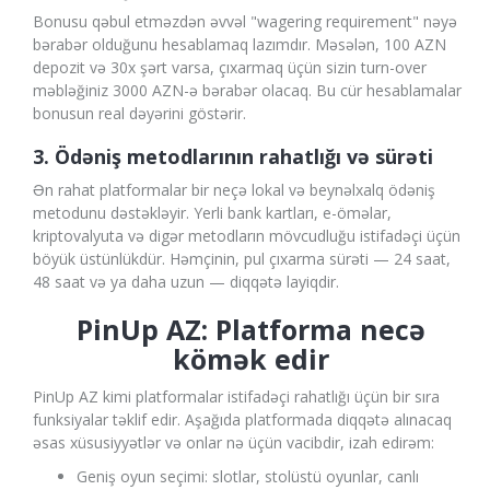
Bonusu qəbul etməzdən əvvəl "wagering requirement" nəyə
bərabər olduğunu hesablamaq lazımdır. Məsələn, 100 AZN
depozit və 30x şərt varsa, çıxarmaq üçün sizin turn-over
məbləğiniz 3000 AZN-ə bərabər olacaq. Bu cür hesablamalar
bonusun real dəyərini göstərir.
3. Ödəniş metodlarının rahatlığı və sürəti
Ən rahat platformalar bir neçə lokal və beynəlxalq ödəniş
metodunu dəstəkləyir. Yerli bank kartları, e-öməlar,
kriptovalyuta və digər metodların mövcudluğu istifadəçi üçün
böyük üstünlükdür. Həmçinin, pul çıxarma sürəti — 24 saat,
48 saat və ya daha uzun — diqqətə layiqdir.
PinUp AZ: Platforma necə
kömək edir
PinUp AZ kimi platformalar istifadəçi rahatlığı üçün bir sıra
funksiyalar təklif edir. Aşağıda platformada diqqətə alınacaq
əsas xüsusiyyətlər və onlar nə üçün vacibdir, izah edirəm:
Geniş oyun seçimi: slotlar, stolüstü oyunlar, canlı