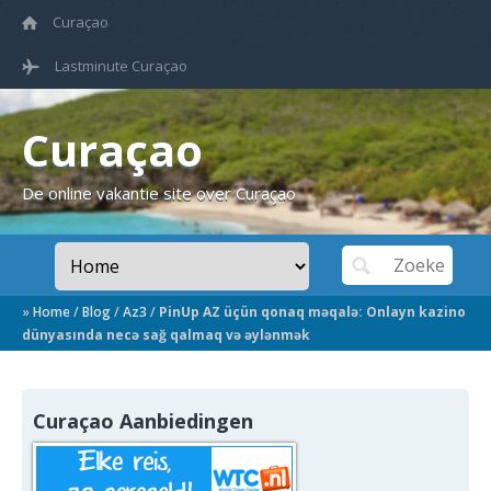
Curaçao
Lastminute Curaçao
Curaçao
De online vakantie site over Curaçao
»
Home
/
Blog
/
Az3
/
PinUp AZ üçün qonaq məqalə: Onlayn kazino
dünyasında necə sağ qalmaq və əylənmək
Curaçao Aanbiedingen