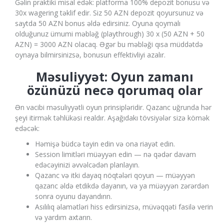
Gəlin praktiki misal edək: platforma 100% depozit bonusu və
30x wagering təklif edir. Siz 50 AZN depozit qoyursunuz və
saytda 50 AZN bonus əldə edirsiniz. Oyuna qoymalı
olduğunuz ümumi məbləğ (playthrough) 30 x (50 AZN + 50
AZN) = 3000 AZN olacaq. Əgər bu məbləği qısa müddətdə
oynaya bilmirsinizsə, bonusun effektivliyi azalır.
Məsuliyyət: Oyun zamanı
özünüzü necə qorumaq olar
Ən vacibi məsuliyyətli oyun prinsipləridir. Qazanc uğrunda hər
şeyi itirmək təhlükəsi realdır. Aşağıdakı tövsiyələr sizə kömək
edəcək:
Həmişə büdcə təyin edin və ona riayət edin.
Session limitləri müəyyən edin — nə qədər davam
edəcəyinizi əvvəlcədən planlayın.
Qazanc və itki dayaq nöqtələri qoyun — müəyyən
qazanc əldə etdikdə dayanın, və ya müəyyən zərərdən
sonra oyunu dayandırın.
Asılılıq əlamətləri hiss edirsinizsə, müvəqqəti fasilə verin
və yardım axtarın.