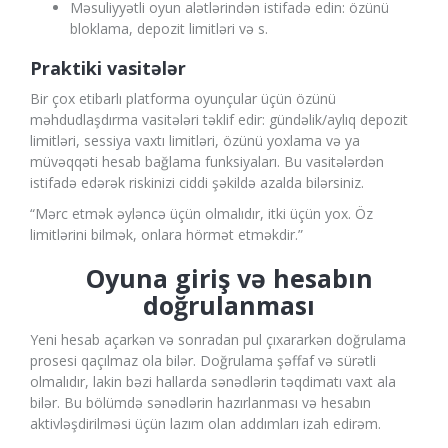
Məsuliyyətli oyun alətlərindən istifadə edin: özünü
bloklama, depozit limitləri və s.
Praktiki vasitələr
Bir çox etibarlı platforma oyunçular üçün özünü
məhdudlaşdırma vasitələri təklif edir: gündəlik/aylıq depozit
limitləri, sessiya vaxtı limitləri, özünü yoxlama və ya
müvəqqəti hesab bağlama funksiyaları. Bu vasitələrdən
istifadə edərək riskinizi ciddi şəkildə azalda bilərsiniz.
“Mərc etmək əyləncə üçün olmalıdır, itki üçün yox. Öz
limitlərini bilmək, onlara hörmət etməkdir.”
Oyuna giriş və hesabın
doğrulanması
Yeni hesab açarkən və sonradan pul çıxararkən doğrulama
prosesi qaçılmaz ola bilər. Doğrulama şəffaf və sürətli
olmalıdır, lakin bəzi hallarda sənədlərin təqdimatı vaxt ala
bilər. Bu bölümdə sənədlərin hazırlanması və hesabın
aktivləşdirilməsi üçün lazım olan addımları izah edirəm.