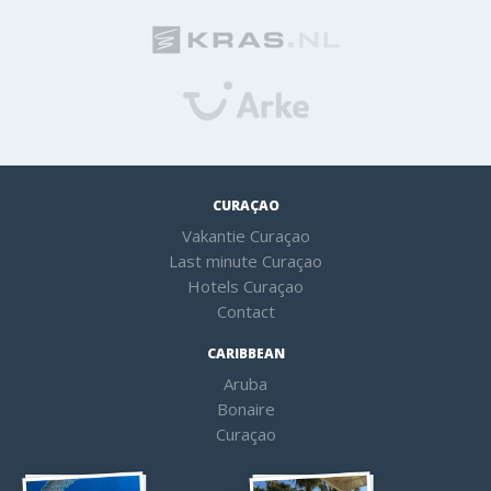
CURAÇAO
Vakantie Curaçao
Last minute Curaçao
Hotels Curaçao
Contact
CARIBBEAN
Aruba
Bonaire
Curaçao