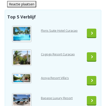
Top 5 Verblijf
Floris Suite Hotel Curacao
Cogogo Resort Curacao
Acoya Resort Villa's
Baoase Luxury Resort