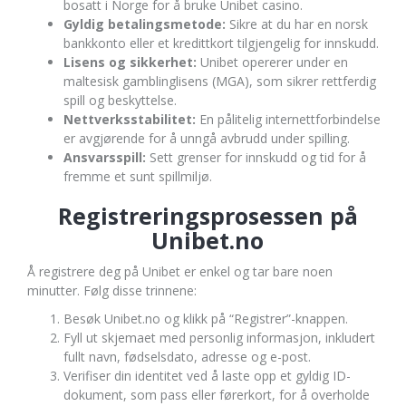
bosatt i Norge for å bruke Unibet casino.
Gyldig betalingsmetode:
Sikre at du har en norsk
bankkonto eller et kredittkort tilgjengelig for innskudd.
Lisens og sikkerhet:
Unibet opererer under en
maltesisk gamblinglisens (MGA), som sikrer rettferdig
spill og beskyttelse.
Nettverksstabilitet:
En pålitelig internettforbindelse
er avgjørende for å unngå avbrudd under spilling.
Ansvarsspill:
Sett grenser for innskudd og tid for å
fremme et sunt spillmiljø.
Registreringsprosessen på
Unibet.no
Å registrere deg på Unibet er enkel og tar bare noen
minutter. Følg disse trinnene:
Besøk Unibet.no og klikk på “Registrer”-knappen.
Fyll ut skjemaet med personlig informasjon, inkludert
fullt navn, fødselsdato, adresse og e-post.
Verifiser din identitet ved å laste opp et gyldig ID-
dokument, som pass eller førerkort, for å overholde