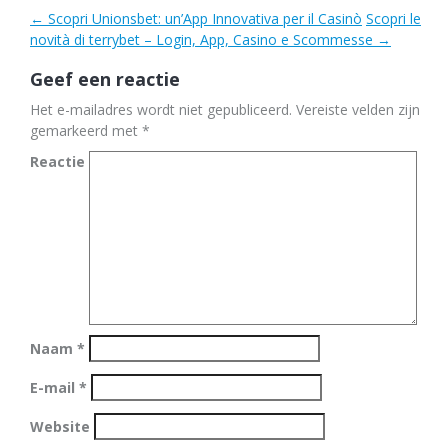
←
Scopri Unionsbet: un’App Innovativa per il Casinò
Scopri le
novità di terrybet – Login, App, Casino e Scommesse
→
Geef een reactie
Het e-mailadres wordt niet gepubliceerd.
Vereiste velden zijn
gemarkeerd met
*
Reactie
Naam
*
E-mail
*
Website