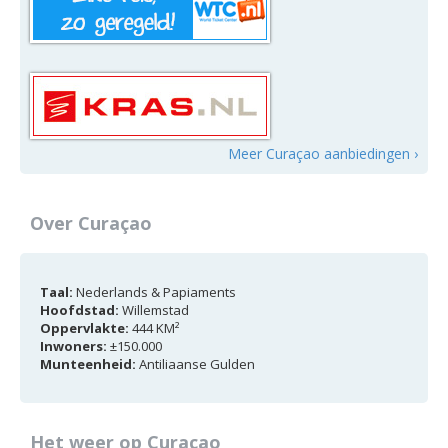
Meer Curaçao aanbiedingen ›
Over Curaçao
Taal:
Nederlands & Papiaments
Hoofdstad:
Willemstad
Oppervlakte:
444 KM²
Inwoners:
±150.000
Munteenheid:
Antiliaanse Gulden
Het weer op Curaçao